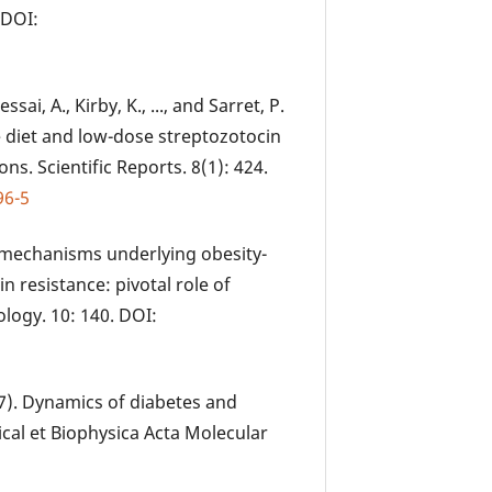
 DOI:
essai, A., Kirby, K., ..., and Sarret, P.
e diet and low-dose streptozotocin
s. Scientific Reports. 8(1): 424.
96-5
 mechanisms underlying obesity-
 resistance: pivotal role of
ology. 10: 140. DOI:
017). Dynamics of diabetes and
ical et Biophysica Acta Molecular