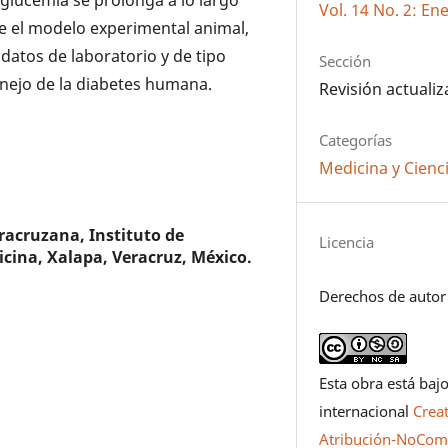
glucemia se prolonga a lo largo
Vol. 14 No. 2: En
tre el modelo experimental animal,
atos de laboratorio y de tipo
Sección
manejo de la diabetes humana.
Revisión actuali
Categorías
Medicina y Cienci
racruzana, Instituto de
Licencia
icina, Xalapa, Veracruz, México.
Derechos de autor
Esta obra está bajo
internacional
Crea
Atribución-NoCome