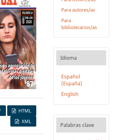
Para autores/as
Para
bibliotecarios/as
Idioma
Español
(España)
English
F
HTML
XML
Palabras clave