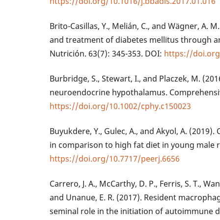
https://doi.org/10.1016/j.bbadis.2017.01.016
Brito-Casillas, Y., Melián, C., and Wägner, A. 
and treatment of diabetes mellitus through a
Nutrición. 63(7): 345-353. DOI:
https://doi.or
Burbridge, S., Stewart, I., and Placzek, M. (2
neuroendocrine hypothalamus. Comprehensive
https://doi.org/10.1002/cphy.c150023
Buyukdere, Y., Gulec, A., and Akyol, A. (2019).
in comparison to high fat diet in young male r
https://doi.org/10.7717/peerj.6656
Carrero, J. A., McCarthy, D. P., Ferris, S. T., Wan
and Unanue, E. R. (2017). Resident macrophage
seminal role in the initiation of autoimmune