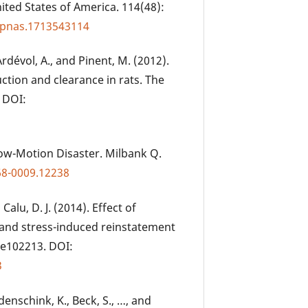
ited States of America. 114(48):
3/pnas.1713543114
, Ardévol, A., and Pinent, M. (2012).
uction and clearance in rats. The
. DOI:
low-Motion Disaster. Milbank Q.
68-0009.12238
 Calu, D. J. (2014). Effect of
-, and stress-induced reinstatement
: e102213. DOI:
3
Eidenschink, K., Beck, S., …, and