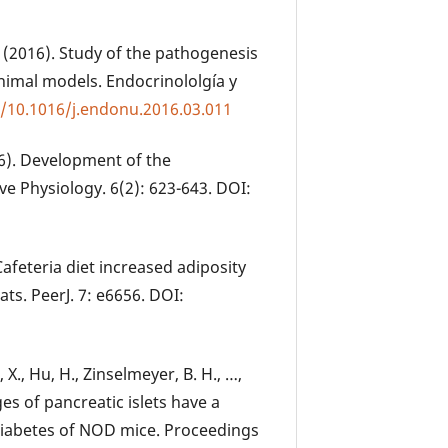
M. (2016). Study of the pathogenesis
nimal models. Endocrinololgía y
g/10.1016/j.endonu.2016.03.011
016). Development of the
 Physiology. 6(2): 623-643. DOI:
 Cafeteria diet increased adiposity
ats. PeerJ. 7: e6656. DOI:
, X., Hu, H., Zinselmeyer, B. H., …,
s of pancreatic islets have a
 diabetes of NOD mice. Proceedings