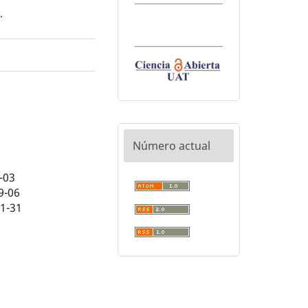
0
.
Número actual
-03
9-06
01-31