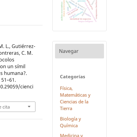
méxico
delincuencia
virus de humanos
compuestos fenólicos
genomas
dianas moleculares
antivirales
diferencias de sexo
análisis econométrico
estudiantes universitarios
perú
salud mental
depresión
red neuronal
g-cuádruples
hñähñu
español
mortalidad de negocios
lengua indígena
. L., Gutiérrez-
Navegar
Contreras, C. M.
tocolos
on un símil
tes humana?.
Categorías
, 51–61.
10.29059/cienci
Física,
Matemáticas y
Ciencias de la
 cita
Tierra
Biología y
Química
Medicina y