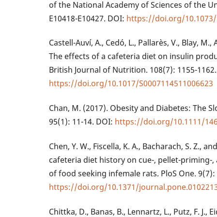
of the National Academy of Sciences of the Un
E10418-E10427. DOI:
https://doi.org/10.107
Castell-Auví, A., Cedó, L., Pallarès, V., Blay, M.
The effects of a cafeteria diet on insulin prod
British Journal of Nutrition. 108(7): 1155-1162
https://doi.org/10.1017/S0007114511006623
Chan, M. (2017). Obesity and Diabetes: The S
95(1): 11-14. DOI:
https://doi.org/10.1111/14
Chen, Y. W., Fiscella, K. A., Bacharach, S. Z., and
cafeteria diet history on cue-, pellet-priming
of food seeking infemale rats. PloS One. 9(7)
https://doi.org/10.1371/journal.pone.010221
Chittka, D., Banas, B., Lennartz, L., Putz, F. J., 