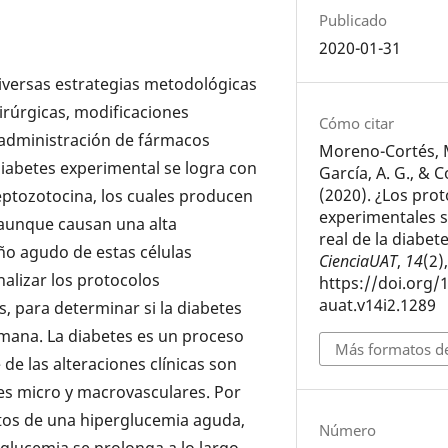
Publicado
2020-01-31
diversas estrategias metodológicas
irúrgicas, modificaciones
Cómo citar
a administración de fármacos
Moreno-Cortés, M
 diabetes experimental se logra con
García, A. G., & 
(2020). ¿Los pro
eptozotocina, los cuales producen
experimentales s
, aunque causan una alta
real de la diabe
año agudo de estas células
CienciaUAT
,
14
(2)
nalizar los protocolos
https://doi.org/
auat.v14i2.1289
s, para determinar si la diabetes
mana. La diabetes es un proceso
Más formatos de
 de las alteraciones clínicas son
nes micro y macrovasculares. Por
ectos de una hiperglucemia aguda,
Número