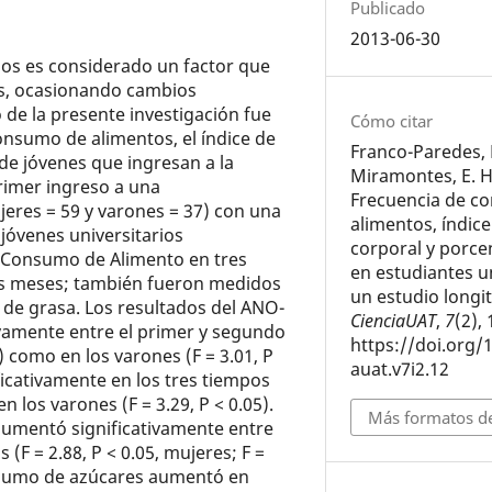
Publicado
2013-06-30
arios es considerado un factor que
os, ocasionando cambios
 de la presente investigación fue
Cómo citar
onsumo de alimentos, el índice de
Franco-Paredes, 
de jóvenes que ingresan a la
Miramontes, E. H
primer ingreso a una
Frecuencia de c
ujeres = 59 y varones = 37) con una
alimentos, índic
jóvenes universitarios
corporal y porce
e Consumo de Alimento en tres
en estudiantes un
is meses; también fueron medidos
un estudio longit
 de grasa. Los resultados del ANO­
CienciaUAT
,
7
(2),
vamente entre el primer y segundo
https://doi.org/
) como en los varones (F = 3.01, P
auat.v7i2.12
ficativamente en los tres tiempos
n los varones (F = 3.29, P < 0.05).
Más formatos de
aumentó significativamente entre
F = 2.88, P < 0.05, mujeres; F =
consumo de azúcares aumentó en