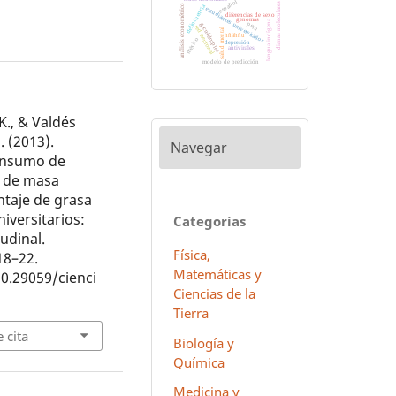
español
dianas moleculares
delincuencia
análisis econométrico
estudiantes universitarios
diferencias de sexo
genomas
lengua indígena
perú
g-cuádruples
red neuronal
salud mental
hñähñu
méxico
depresión
antivirales
modelo de predicción
K., & Valdés
. (2013).
Navegar
onsumo de
e de masa
ntaje de grasa
iversitarios:
Categorías
udinal.
Física,
 18–22.
Matemáticas y
10.29059/cienci
Ciencias de la
Tierra
 cita
Biología y
Química
Medicina y