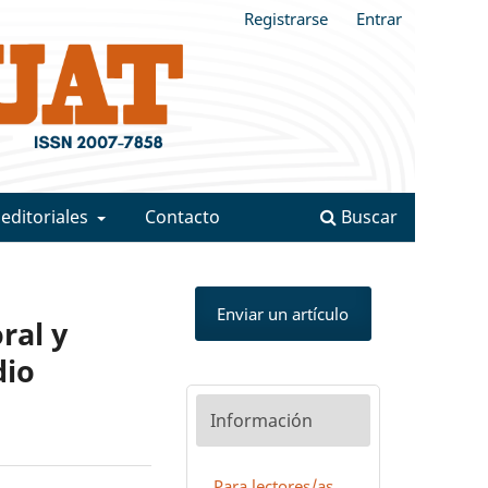
Registrarse
Entrar
 editoriales
Contacto
Buscar
Enviar un artículo
ral y
dio
Información
Para lectores/as