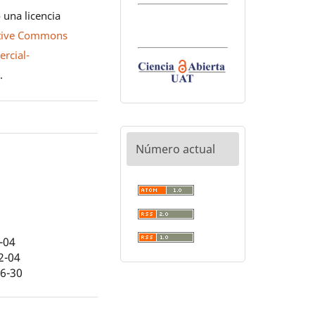
 una licencia
tive Commons
rcial-
0
.
Número actual
-04
2-04
06-30