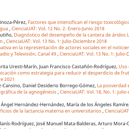
pinoza-Pérez,
Factores que intensifican el riesgo toxicológic
 agua
,
CienciaUAT: Vol. 12 No. 2: Enero-Junio 2018
Cutiño,
Diagnóstico del desempeño de la cantera de áridos 
ón
,
CienciaUAT: Vol. 13 No. 1: Julio-Diciembre 2018
ativa en la representación de actores sociales en el noticie
adio y Televisión, Canal 49
,
CienciaUAT: Vol. 13 No. 1: Julio
ita Uresti-Marín, Juan Francisco Castañón-Rodríguez,
Uso 
icación como estrategia para reducir el desperdicio de fru
re 2021
iz-Cansino, Daniel Desiderio Borrego-Gómez,
La posverdad 
nográfica de la agnogénesis
,
CienciaUAT: Vol. 18, No. 1: julio
 Ángel Hernández-Hernández, María de los Ángeles Ramírez-
icios de la lactancia materna en universitarios
,
CienciaUAT:
lanís-Rodríguez, José Manuel Mata-Balderas, Arturo Mora-O