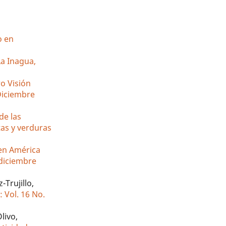
o en
La Inagua,
ro Visión
-Diciembre
de las
tas y verduras
en América
-diciembre
Trujillo,
 Vol. 16 No.
livo,