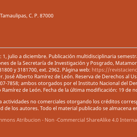
Tamaulipas, C. P. 87000
1, julio a diciembre. Publicación multidisciplinaria semest
ones de la Secretaría de Investigación y Posgrado, Matamor
181800 y 3181700, ext. 2962. Página web:
https://revistacien
r. José Alberto Ramírez de León. Reserva de Derechos al U
007-7858; ambos otorgados por el Instituto Nacional del De
o Ramírez de León. Fecha de la última modificación: 19 de 
 actividades no comerciales otorgando los créditos corresp
d de los autores. Todo el material publicado se almacena en 
mmons Atribucion - Non -Commercial ShareAlike 4.0 Interna