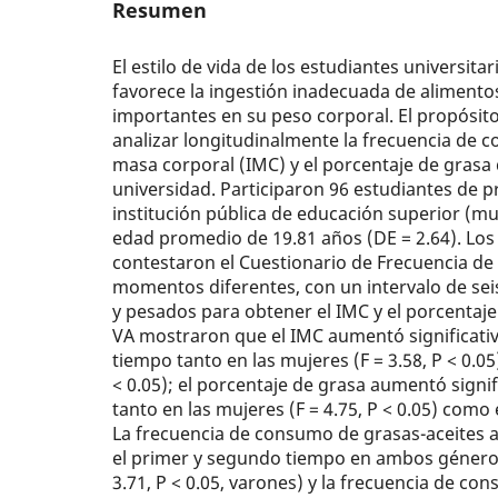
Resumen
El estilo de vida de los estudiantes univer­sit
favo­rece la ingestión inadecuada de aliment
importantes en su peso corporal. El propósito
analizar longitudinalmente la frecuencia de c
masa corporal (IMC) y el porcentaje de grasa 
univer­sidad. Participaron 96 estudiantes de 
institución pública de educa­ción superior (m
edad promedio de 19.81 años (DE = 2.64). Los 
contestaron el Cuestionario de Frecuencia d
momentos diferentes, con un intervalo de se
y pesados para obtener el IMC y el porcentaje
VA mostraron que el IMC aumentó significati
tiempo tanto en las mujeres (F = 3.58, P < 0.05
< 0.05); el porcentaje de grasa aumentó signi
tanto en las mujeres (F = 4.75, P < 0.05) como e
La frecuencia de consumo de grasas-aceites 
el primer y segundo tiempo en ambos géneros (
3.71, P < 0.05, varones) y la frecuencia de 