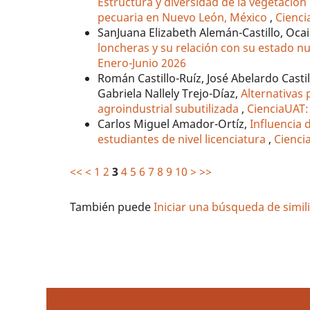
Estructura y diversidad de la vegetació
pecuaria en Nuevo León, México
,
Cienci
SanJuana Elizabeth Alemán-Castillo, Ocai
loncheras y su relación con su estado n
Enero-Junio 2026
Román Castillo-Ruíz, José Abelardo Castil
Gabriela Nallely Trejo-Díaz,
Alternativas 
agroindustrial subutilizada
,
CienciaUAT: 
Carlos Miguel Amador-Ortíz,
Influencia 
estudiantes de nivel licenciatura
,
Cienci
<<
<
1
2
3
4
5
6
7
8
9
10
>
>>
También puede
Iniciar una búsqueda de simi