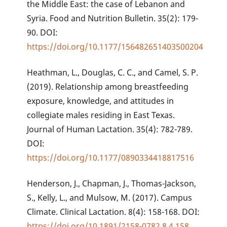
the Middle East: the case of Lebanon and
Syria. Food and Nutrition Bulletin. 35(2): 179-
90. DOI:
https://doi.org/10.1177/156482651403500204
Heathman, L., Douglas, C. C., and Camel, S. P.
(2019). Relationship among breastfeeding
exposure, knowledge, and attitudes in
collegiate males residing in East Texas.
Journal of Human Lactation. 35(4): 782-789.
DOI:
https://doi.org/10.1177/0890334418817516
Henderson, J., Chapman, J., Thomas-Jackson,
S., Kelly, L., and Mulsow, M. (2017). Campus
Climate. Clinical Lactation. 8(4): 158-168. DOI:
https://doi.org/10.1891/2158-0782.8.4.158