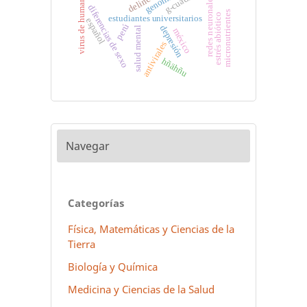
virus de humanos
genomas
redes neuronales
diferencias de sexo
micronutrientes
estrés abiótico
estudiantes universitarios
español
perú
depresión
salud mental
méxico
antivirales
hñähñu
Navegar
Categorías
Física, Matemáticas y Ciencias de la
Tierra
Biología y Química
Medicina y Ciencias de la Salud