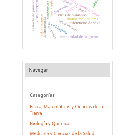
estudiantes universitarios
virus emergentes
méxico
español
empoasca spp
antivirales
extracto de jamaica
depresión
hñähñu
perú
virus de humanos
estrés térmico
dianas moleculares
delincuencia
salud mental
g-cuádruples
diferencias de sexo
genomas
mortalidad de negocios
Navegar
Categorías
Física, Matemáticas y Ciencias de la
Tierra
Biología y Química
Medicina y Ciencias de la Salud