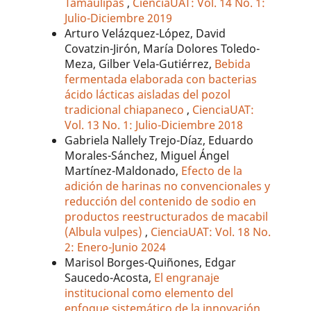
Tamaulipas
,
CienciaUAT: Vol. 14 No. 1:
Julio-Diciembre 2019
Arturo Velázquez-López, David
Covatzin-Jirón, María Dolores Toledo-
Meza, Gilber Vela-Gutiérrez,
Bebida
fermentada elaborada con bacterias
ácido lácticas aisladas del pozol
tradicional chiapaneco
,
CienciaUAT:
Vol. 13 No. 1: Julio-Diciembre 2018
Gabriela Nallely Trejo-Díaz, Eduardo
Morales-Sánchez, Miguel Ángel
Martínez-Maldonado,
Efecto de la
adición de harinas no convencionales y
reducción del contenido de sodio en
productos reestructurados de macabil
(Albula vulpes)
,
CienciaUAT: Vol. 18 No.
2: Enero-Junio 2024
Marisol Borges-Quiñones, Edgar
Saucedo-Acosta,
El engranaje
institucional como elemento del
enfoque sistemático de la innovación