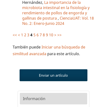
Hernández,
La importancia de la
microbiota intestinal en la fisiología y
rendimiento de pollos de engorda y
gallinas de postura
,
CienciaUAT: Vol. 18
No. 2: Enero-Junio 2024
<<
<
1
2
3
4
5
6
7
8
9
10
>
>>
También puede
Iniciar una búsqueda de
similitud avanzada
para este artículo.
Enviar un artículo
Información