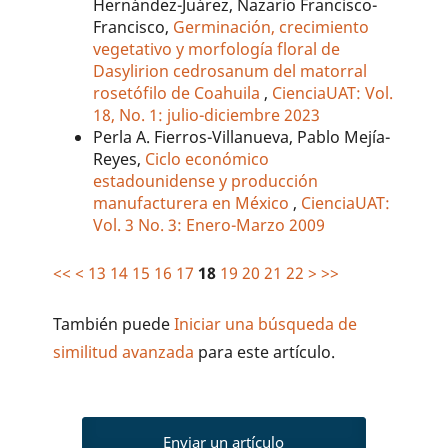
Hernández-Juárez, Nazario Francisco-
Francisco,
Germinación, crecimiento
vegetativo y morfología floral de
Dasylirion cedrosanum del matorral
rosetófilo de Coahuila
,
CienciaUAT: Vol.
18, No. 1: julio-diciembre 2023
Perla A. Fierros-Villanueva, Pablo Mejía-
Reyes,
Ciclo económico
estadounidense y producción
manufacturera en México
,
CienciaUAT:
Vol. 3 No. 3: Enero-Marzo 2009
<<
<
13
14
15
16
17
18
19
20
21
22
>
>>
También puede
Iniciar una búsqueda de
similitud avanzada
para este artículo.
Enviar un artículo