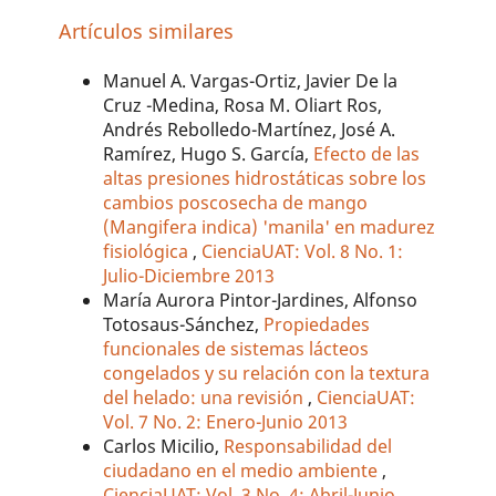
Artículos similares
Manuel A. Vargas-Ortiz, Javier De la
Cruz -Medina, Rosa M. Oliart Ros,
Andrés Rebolledo-Martínez, José A.
Ramírez, Hugo S. García,
Efecto de las
altas presiones hidrostáticas sobre los
cambios poscosecha de mango
(Mangifera indica) 'manila' en madurez
fisiológica
,
CienciaUAT: Vol. 8 No. 1:
Julio-Diciembre 2013
María Aurora Pintor-Jardines, Alfonso
Totosaus-Sánchez,
Propiedades
funcionales de sistemas lácteos
congelados y su relación con la textura
del helado: una revisión
,
CienciaUAT:
Vol. 7 No. 2: Enero-Junio 2013
Carlos Micilio,
Responsabilidad del
ciudadano en el medio ambiente
,
CienciaUAT: Vol. 3 No. 4: Abril-Junio