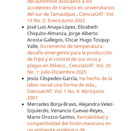
del automóvil asociados a los
accidentes de tránsito en universitarios
del sur de Tamaulipas
,
CienciaUAT: Vol.
19 No. 2: Enero-Junio 2025
José Luis Anaya-López, Elizabeth
Chiquito-Almanza, Jorge Alberto
Acosta-Gallegos, Oscar Hugo Tosquy-
Valle,
Incremento de temperatura:
desafío emergente para la producción
de frijol y el control de sus virus y
plagas en México
,
CienciaUAT: Vol. 20
No. 1: Julio-Diciembre 2025
Jesús Céspedes-García,
Ha hecho de la
labor social una forma de vida
,
CienciaUAT: Vol. 1 No. 4: Abril-Junio
2007
Mercedes Borja-Bravo, Alejandra Velez-
Izquierdo, Venancio Cuevas-Reyes,
Mario Orozco-Santos,
Rentabilidad y
competitividad del limón mexicano en
un ambiente endémico de