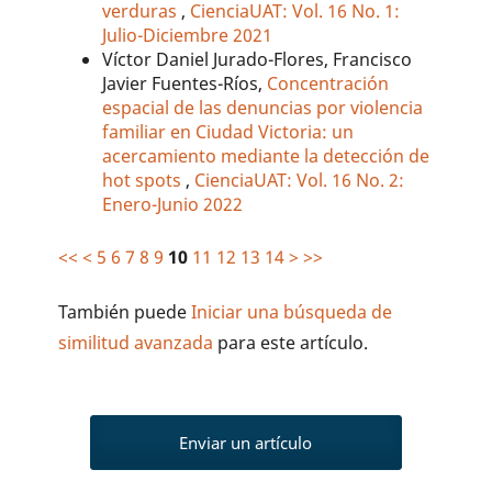
verduras
,
CienciaUAT: Vol. 16 No. 1:
Julio-Diciembre 2021
Víctor Daniel Jurado-Flores, Francisco
Javier Fuentes-Ríos,
Concentración
espacial de las denuncias por violencia
familiar en Ciudad Victoria: un
acercamiento mediante la detección de
hot spots
,
CienciaUAT: Vol. 16 No. 2:
Enero-Junio 2022
<<
<
5
6
7
8
9
10
11
12
13
14
>
>>
También puede
Iniciar una búsqueda de
similitud avanzada
para este artículo.
Enviar un artículo