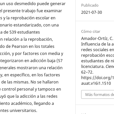
o, un uso desmedido puede generar
Publicado
del presente trabajo fue examinar
2021-07-30
les y la reprobación escolar en
tionario estandarizado, con una
Cómo citar
tra de 539 estudiantes
Amador-Ortíz, C.
n relación a la reprobación,
Influencia de la a
do de Pearson en los totales
redes sociales en
icción, y por factores con media y
reprobación esco
ategorizaron en adicción baja (57
estudiantes de ni
licenciatura.
Cien
 generales mostraron una relación
62–72.
y, en específico, en los factores
https://doi.org/
o de las mismas. No se hallaron
auat.v16i1.1510
 de control personal y tampoco en
Más formatos de
uyó que la adicción a las redes
miento académico, llegando a
ntes universitarios.