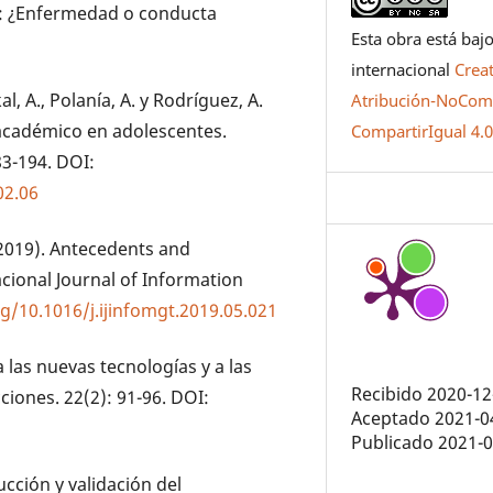
as: ¿Enfermedad o conducta
Esta obra está bajo
internacional
Crea
al, A., Polanía, A. y Rodríguez, A.
Atribución-NoCome
 académico en adolescentes.
CompartirIgual 4.
83-194. DOI:
02.06
. (2019). Antecedents and
cional Journal of Information
rg/10.1016/j.ijinfomgt.2019.05.021
a las nuevas tecnologías y a las
Recibido 2020-12
ciones. 22(2): 91-96. DOI:
Aceptado 2021-0
Publicado 2021-
ucción y validación del