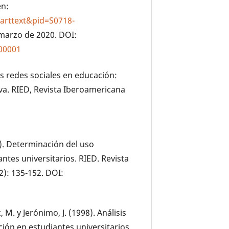
en:
i_arttext&pid=S0718-
 marzo de 2020. DOI:
300001
as redes sociales en educación:
iva. RIED, Revista Iberoamericana
9). Determinación del uso
ntes universitarios. RIED. Revista
2): 135-152. DOI:
 M. y Jerónimo, J. (1998). Análisis
ión en estudiantes universitarios