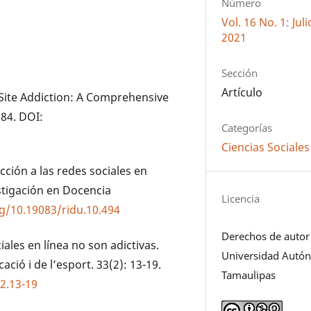
Número
Vol. 16 No. 1: Ju
2021
Sección
Artículo
 Site Addiction: A Comprehensive
184. DOI:
Categorías
Ciencias Sociales
cción a las redes sociales en
estigación en Docencia
Licencia
rg/10.19083/ridu.10.494
Derechos de autor
iales en línea no son adictivas.
Universidad Autó
ació i de l’esport. 33(2): 13-19.
Tamaulipas
2.13-19