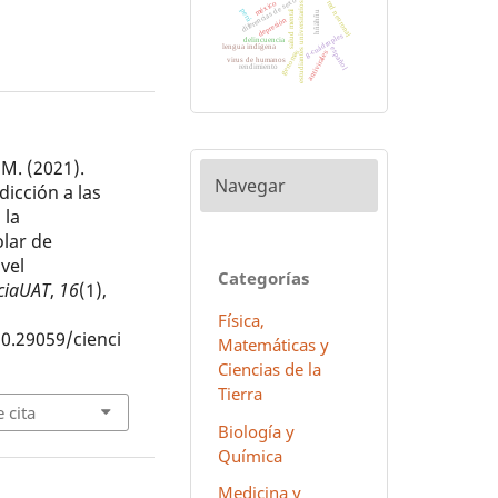
diferencias de sexo
méxico
red neuronal
estudiantes universitarios
perú
salud mental
hñähñu
depresión
g-cuádruples
delincuencia
lengua indígena
español
genomas
antivirales
virus de humanos
rendimiento
 M. (2021).
Navegar
dicción a las
 la
lar de
vel
Categorías
ciaUAT
,
16
(1),
Física,
10.29059/cienci
Matemáticas y
Ciencias de la
Tierra
 cita
Biología y
Química
Medicina y