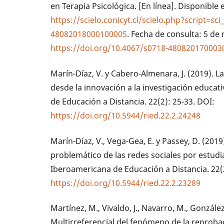
en Terapia Psicológica. [En línea]. Disponible 
https://scielo.conicyt.cl/scielo.php?script=sc
48082018000100005
. Fecha de consulta: 5 de
https://doi.org/10.4067/s0718-48082017000
Marín-Díaz, V. y Cabero-Almenara, J. (2019). L
desde la innovación a la investigación educat
de Educación a Distancia. 22(2): 25-33. DOI:
https://doi.org/10.5944/ried.22.2.24248
Marín-Díaz, V., Vega-Gea, E. y Passey, D. (201
problemático de las redes sociales por estudia
Iberoamericana de Educación a Distancia. 22(
https://doi.org/10.5944/ried.22.2.23289
Martínez, M., Vivaldo, J., Navarro, M., González,
Multirreferencial del fenómeno de la reprobac