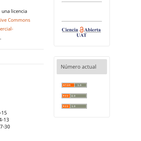
 una licencia
tive Commons
rcial-
0
.
Número actual
-15
4-13
07-30