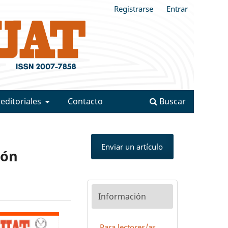
Registrarse
Entrar
 editoriales
Contacto
Buscar
Enviar un artículo
ión
Información
Para lectores/as