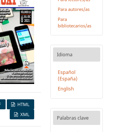
Para autores/as
Para
bibliotecarios/as
Idioma
Español
(España)
English
F
HTML
XML
Palabras clave