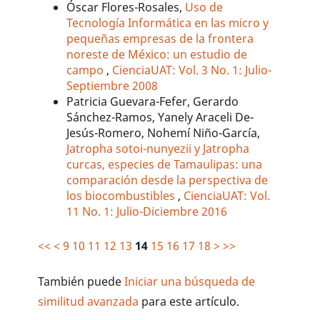
Óscar Flores-Rosales,
Uso de
Tecnología Informática en las micro y
pequeñas empresas de la frontera
noreste de México: un estudio de
campo
,
CienciaUAT: Vol. 3 No. 1: Julio-
Septiembre 2008
Patricia Guevara-Fefer, Gerardo
Sánchez-Ramos, Yanely Araceli De-
Jesús-Romero, Nohemí Niño-García,
Jatropha sotoi-nunyezii y Jatropha
curcas, especies de Tamaulipas: una
comparación desde la perspectiva de
los biocombustibles
,
CienciaUAT: Vol.
11 No. 1: Julio-Diciembre 2016
<<
<
9
10
11
12
13
14
15
16
17
18
>
>>
También puede
Iniciar una búsqueda de
similitud avanzada
para este artículo.