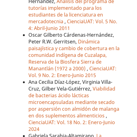
Hernández,
Análisis del programa de
tutorías implementado para los
estudiantes de la licenciatura en
mercadotecnia
,
CienciaUAT: Vol. 5 No.
4: Abril-Junio 2011
Oscar Gilberto Cárdenas-Hernández,
Peter R.W. Gerritsen,
Dinámica
paisajística y cambio de cobertura en la
comunidad indígena de Cuzalapa,
Reserva de la Biosfera Sierra de
Manantlán (1972 a 2000)
,
CienciaUAT:
Vol. 9 No. 2: Enero-Junio 2015
Ana Cecilia Díaz-López, Virginia Villa-
Cruz, Gilber Vela-Gutiérrez,
Viabilidad
de bacterias ácido lácticas
microencapsuladas mediante secado
por aspersión con almidón de malanga
en dos suplementos alimenticios
,
CienciaUAT: Vol. 18 No. 2: Enero-Junio
2024
Gabriela Sarabia-Altamirano,
La