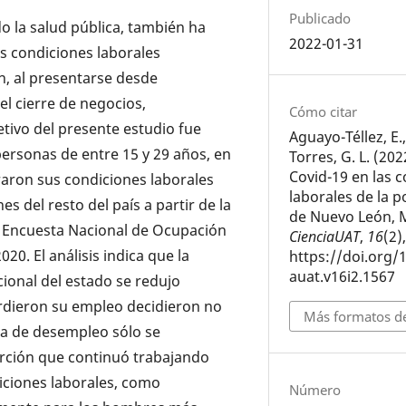
Publicado
 la salud pública, también ha
2022-01-31
s condiciones laborales
n, al presentarse desde
el cierre de negocios,
Cómo citar
tivo del presente estudio fue
Aguayo-Téllez, E
 personas de entre 15 y 29 años, en
Torres, G. L. (20
Covid-19 en las 
raron sus condiciones laborales
laborales de la p
es del resto del país a partir de la
de Nuevo León, 
a Encuesta Nacional de Ocupación
CienciaUAT
,
16
(2)
020. El análisis indica que la
https://doi.org/
auat.v16i2.1567
ional del estado se redujo
rdieron su empleo decidieron no
Más formatos de
sa de desempleo sólo se
orción que continuó trabajando
iciones laborales, como
Número