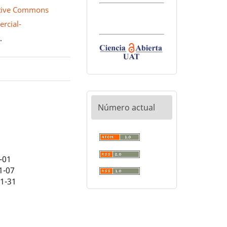
tive Commons
rcial-
0
.
Número actual
-01
1-07
01-31