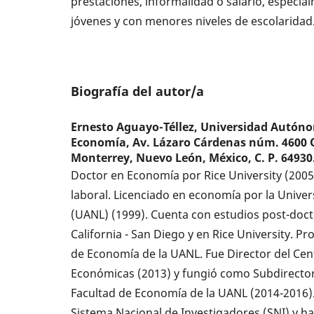
prestaciones, informalidad o salario, especi
jóvenes y con menores niveles de escolaridad
Biografía del autor/a
Ernesto Aguayo-Téllez,
Universidad Autóno
Economía, Av. Lázaro Cárdenas núm. 4600 Ot
Monterrey, Nuevo León, México, C. P. 64930
Doctor en Economía por Rice University (200
laboral. Licenciado en economía por la Univ
(UANL) (1999). Cuenta con estudios post-doct
California - San Diego y en Rice University. P
de Economía de la UANL. Fue Director del Cen
Económicas (2013) y fungió como Subdirector
Facultad de Economía de la UANL (2014-2016). E
Sistema Nacional de Investigadores (SNI) y ha