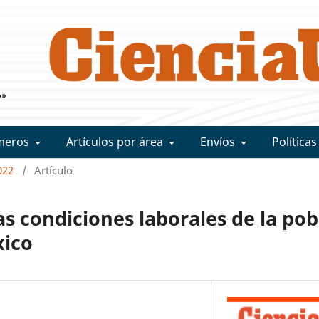
meros
Artículos por área
Envíos
Políticas
022
/
Artículo
as condiciones laborales de la pob
xico