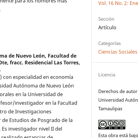
almente para los hombres más
Vol. 16 No. 2: En
.
Sección
Artículo
Categorías
Ciencias Sociales
ma de Nuevo León, Facultad de
e, fracc. Residencial Las Torres,
.
Licencia
5) con especialidad en economía
ersidad Autónoma de Nuevo León
Derechos de autor
orales en la Universidad de
Universidad Autó
rofesor/investigador en la Facultad
Tamaulipas
tro de Investigaciones
 de Estudios de Posgrado de la
s investigador nivel II del
Esta obra está bajo
 realizado estancias de