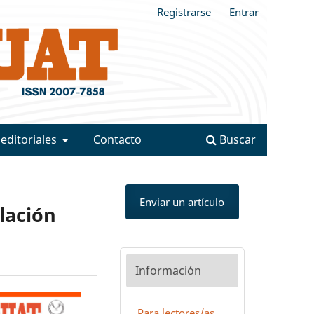
Registrarse
Entrar
 editoriales
Contacto
Buscar
Enviar un artículo
lación
Información
Para lectores/as