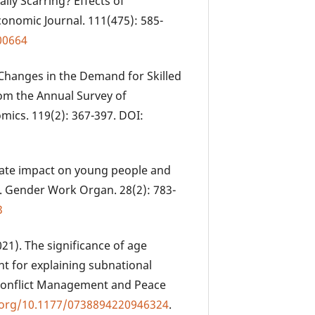
ly Scarring? Effects of
nomic Journal. 111(475): 585-
00664
). Changes in the Demand for Skilled
om the Annual Survey of
mics. 119(2): 367-397. DOI:
iate impact on young people and
. Gender Work Organ. 28(2): 783-
3
021). The significance of age
t for explaining subnational
n Conflict Management and Peace
i.org/10.1177/0738894220946324
.