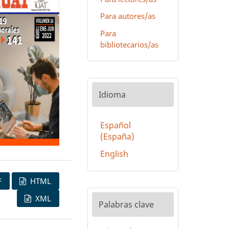
Para autores/as
Para
bibliotecarios/as
Idioma
Español
(España)
English
F
HTML
XML
Palabras clave