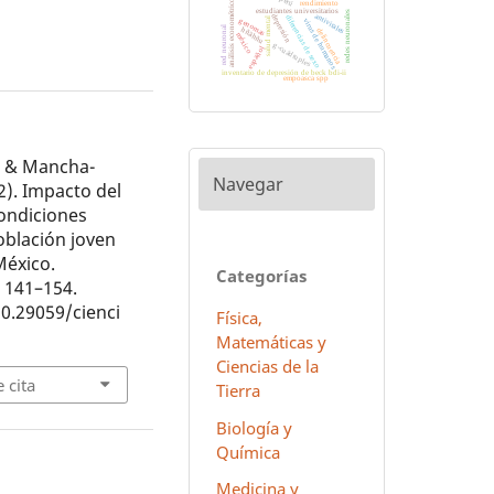
perú
análisis econométrico
rendimiento
estudiantes universitarios
redes neuronales
antivirales
depresión
diferencias de sexo
salud mental
virus de humanos
genomas
red neuronal
hñähñu
delincuencia
méxico
g-cuádruples
español
inventario de depresión de beck bdi-ii
empoasca spp
., & Mancha-
Navegar
22). Impacto del
condiciones
oblación joven
México.
Categorías
, 141–154.
10.29059/cienci
Física,
Matemáticas y
Ciencias de la
 cita
Tierra
Biología y
Química
Medicina y