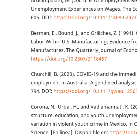
Arulampalam, W. (2001). Is Unemployment Real
Unemployment Experiences on Wages. The Eco
606. DOI:
https://doi.org/10.1111/1468-0297.
Berman, E., Bound, J., and Griliches, Z. (1994
Labor Within U.S. Manufacturing: Evidence fr
Manufactures. The Quarterly Journal of Econo
https://doi.org/10.2307/2118467
Churchill, B. (2020). COVID-19 and the immed
employment in Australia: A gendered analysis
794. DOI:
https://doi.org/10.1111/gwao.1256
Corona, N., Urdal, H., and Vadlamannati, K. (2
structure, education, and youth unemploymen
variation in violent youth crime in Mexico, i
Science. [En línea]. Disponible en:
https://do