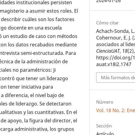
2024-01-26
idades institucionales persisten
magisterio a asumir estos roles. El
 describir cuáles son los factores
Cómo citar
razgo docente en una escuela
Achach-Sonda, L.
ió un estudio de caso con métodos
Cohernour, E. J. 
asociados al lid
jó con los datos recabados mediante
CienciaUAT
,
18
(2)
entrevista semi-estructurada. Para
https://doi.org/
 técnica de la administración de
auat.v18i2.1747
ciales no paramétricos: Ji
Más formatos de
contró que tener un liderazgo
on tener iniciativa para
diferencia, el nivel bajo de
Número
les de liderazgo. Se detectaron
Vol. 18 No. 2: En
alitativas y las cuantitativas. En el
e apoyo, la figura del director, el
Sección
a carga administrativa, los grupos
Artículo