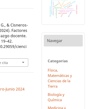
análisis econométrico
dianas moleculares
méxico
antivirales
delincuencia
diferencias de sexo
español
hñähñu
estrés térmico
micronutrientes
depresión
virus de humanos
g-cuádruples
estudiantes universitarios
empoasca spp
genomas
salud mental
perú
 G., & Cisneros-
(2024). Factores
erazgo docente.
Navegar
, 19–42.
10.29059/cienci
Categorías
 cita
Física,
Matemáticas y
Ciencias de la
Tierra
ero-Junio 2024
Biología y
Química
Medicina y