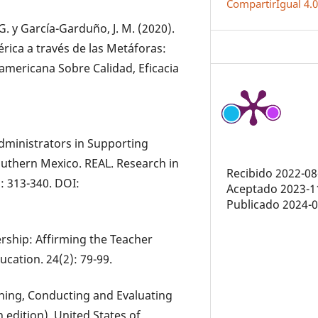
CompartirIgual 4.
G. y García-Garduño, J. M. (2020).
rica a través de las Metáforas:
oamericana Sobre Calidad, Eficacia
dministrators in Supporting
outhern Mexico. REAL. Research in
Recibido 2022-08
: 313-340. DOI:
Aceptado 2023-1
Publicado 2024-
rship: Affirming the Teacher
cation. 24(2): 79-99.
anning, Conducting and Evaluating
 edition). United States of