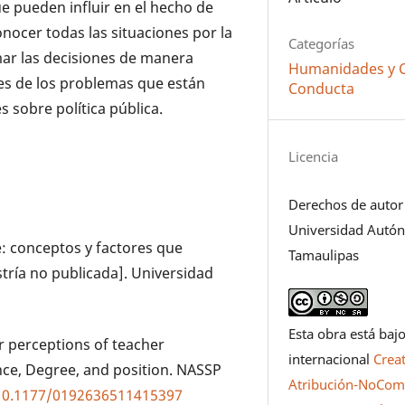
e pueden influir en el hecho de
onocer todas las situaciones por la
Categorías
mar las decisiones de manera
Humanidades y Ci
les de los problemas que están
Conducta
 sobre política pública.
Licencia
Derechos de autor
Universidad Autó
e: conceptos y factores que
Tamaulipas
estría no publicada]. Universidad
Esta obra está bajo
er perceptions of teacher
internacional
Crea
nce, Degree, and position. NASSP
Atribución-NoCome
/10.1177/0192636511415397