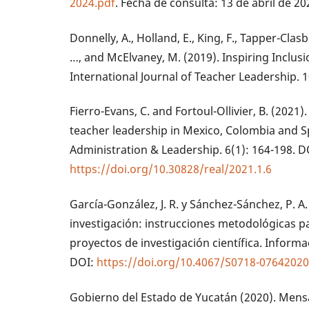
2024.pdf
. Fecha de consulta: 13 de abril de 20
Donnelly, A., Holland, E., King, F., Tapper-Clasbo
…, and McElvaney, M. (2019). Inspiring Inclu
International Journal of Teacher Leadership. 1
Fierro-Evans, C. and Fortoul-Ollivier, B. (2021).
teacher leadership in Mexico, Colombia and S
Administration & Leadership. 6(1): 164-198. D
https://doi.org/10.30828/real/2021.1.6
García-González, J. R. y Sánchez-Sánchez, P. A.
investigación: instrucciones metodológicas pa
proyectos de investigación científica. Informa
DOI:
https://doi.org/10.4067/S0718-0764202
Gobierno del Estado de Yucatán (2020). Mens