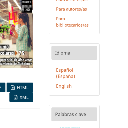
Para autores/as
Para
bibliotecarios/as
Idioma
Español
(España)
English
F
HTML
XML
Palabras clave
inhibición enzimática