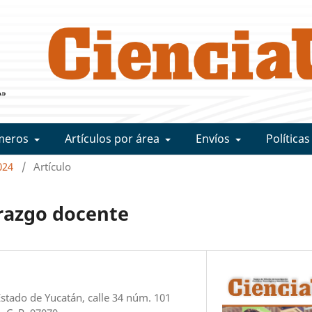
meros
Artículos por área
Envíos
Políticas
024
/
Artículo
erazgo docente
Estado de Yucatán, calle 34 núm. 101