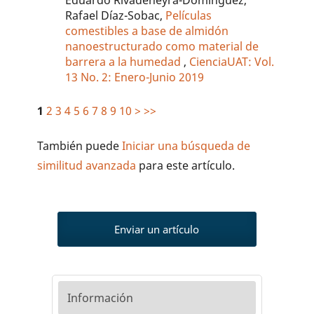
Rafael Díaz-Sobac,
Películas
comestibles a base de almidón
nanoestructurado como material de
barrera a la humedad
,
CienciaUAT: Vol.
13 No. 2: Enero-Junio 2019
1
2
3
4
5
6
7
8
9
10
>
>>
También puede
Iniciar una búsqueda de
similitud avanzada
para este artículo.
Enviar un artículo
Información