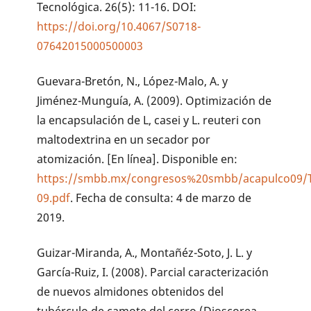
Tecnológica. 26(5): 11-16. DOI:
https://doi.org/10.4067/S0718-
07642015000500003
Guevara-Bretón, N., López-Malo, A. y
Jiménez-Munguía, A. (2009). Optimización de
la encapsulación de L, casei y L. reuteri con
maltodextrina en un secador por
atomización. [En línea]. Disponible en:
https://smbb.mx/congresos%20smbb/acapulco09/TR
09.pdf
. Fecha de consulta: 4 de marzo de
2019.
Guizar-Miranda, A., Montañéz-Soto, J. L. y
García-Ruiz, I. (2008). Parcial caracterización
de nuevos almidones obtenidos del
tubérculo de camote del cerro (Dioscorea