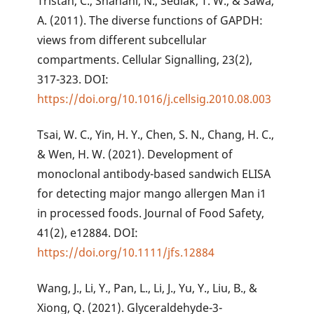
Tristan, C., Shahani, N., Sedlak, T. W., & Sawa,
A. (2011). The diverse functions of GAPDH:
views from different subcellular
compartments. Cellular Signalling, 23(2),
317-323. DOI:
https://doi.org/10.1016/j.cellsig.2010.08.003
Tsai, W. C., Yin, H. Y., Chen, S. N., Chang, H. C.,
& Wen, H. W. (2021). Development of
monoclonal antibody-based sandwich ELISA
for detecting major mango allergen Man i1
in processed foods. Journal of Food Safety,
41(2), e12884. DOI:
https://doi.org/10.1111/jfs.12884
Wang, J., Li, Y., Pan, L., Li, J., Yu, Y., Liu, B., &
Xiong, Q. (2021). Glyceraldehyde-3-