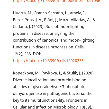
https://doi.org/10.3390/biomedicines11041056
Huerta, M., Franco-Serrano, L., Amela, I.,
Perez-Pons, J. A., Piñol, J., Mozo-Villarías, A., &
Cedano, J. (2023). Role of moonlighting
proteins in disease: analyzing the
contribution of canonical and moon-lighting
functions in disease progression. Cells,
12(2), 235. DOI:
https://doi.org/10.3390/cells12020235
Kopeckova, M., Pavkova, I., & Stulik, J. (2020).
Diverse localization and protein binding
abilities of glyceraldehyde-3-phosphate
dehydrogenase in pathogenic bacteria: the
key to its multifunctiona-lity. Frontiers in
Cellular and Infection Microbiology, 10(89),