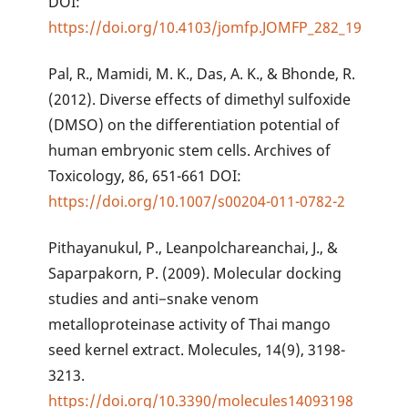
DOI:
https://doi.org/10.4103/jomfp.JOMFP_282_19
Pal, R., Mamidi, M. K., Das, A. K., & Bhonde, R.
(2012). Diverse effects of dimethyl sulfoxide
(DMSO) on the differentiation potential of
human embryonic stem cells. Archives of
Toxicology, 86, 651-661 DOI:
https://doi.org/10.1007/s00204-011-0782-2
Pithayanukul, P., Leanpolchareanchai, J., &
Saparpakorn, P. (2009). Molecular docking
studies and anti−snake venom
metalloproteinase activity of Thai mango
seed kernel extract. Molecules, 14(9), 3198-
3213.
https://doi.org/10.3390/molecules14093198