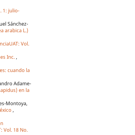
 1: julio-
uel Sánchez-
a arabica L.)
nciaUAT: Vol.
oes Inc.
,
es: cuando la
ejandro Adame-
sapidus) en la
rres-Montoya,
México
,
en
: Vol. 18 No.