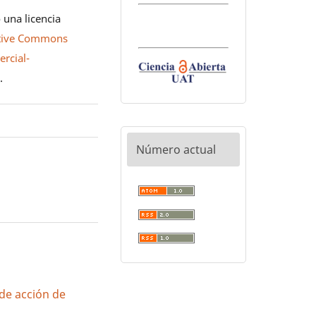
 una licencia
tive Commons
rcial-
0
.
Número actual
de acción de