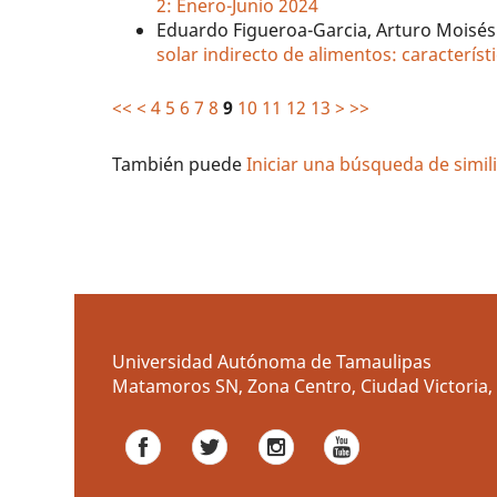
2: Enero-Junio 2024
Eduardo Figueroa-Garcia, Arturo Moisé
solar indirecto de alimentos: característ
<<
<
4
5
6
7
8
9
10
11
12
13
>
>>
También puede
Iniciar una búsqueda de simi
Universidad Autónoma de Tamaulipas
Matamoros SN, Zona Centro, Ciudad Victoria, 