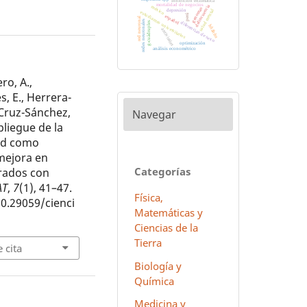
inhibición enzimática
mortalidad de negocios
delincuencia
méxico
genomas
depresión
salud mental
estudiantes universitarios
perú
español
red neuronal
redes neuronales
diferencias de sexo
g-cuádruples
hñähñu
antivirales
optimización
análisis econométrico
ro, A.,
, E., Herrera-
 Cruz-Sánchez,
Navegar
pliegue de la
dad como
mejora en
Categorías
rados con
AT
,
7
(1), 41–47.
Física,
10.29059/cienci
Matemáticas y
Ciencias de la
Tierra
 cita
Biología y
Química
Medicina y