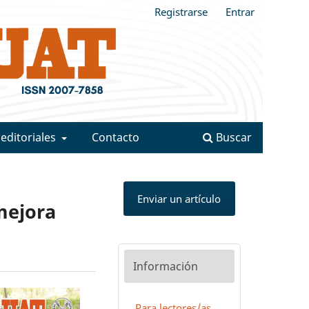
Registrarse
Entrar
 editoriales
Contacto
Buscar
Enviar un artículo
mejora
Información
Para lectores/as