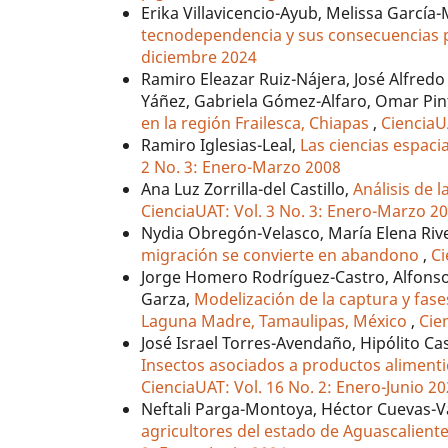
Erika Villavicencio-Ayub, Melissa García
tecnodependencia y sus consecuencias 
diciembre 2024
Ramiro Eleazar Ruiz-Nájera, José Alfre
Yáñez, Gabriela Gómez-Alfaro, Omar Pin
en la región Frailesca, Chiapas
,
CienciaU
Ramiro Iglesias-Leal,
Las ciencias espaci
2 No. 3: Enero-Marzo 2008
Ana Luz Zorrilla-del Castillo,
Análisis de 
CienciaUAT: Vol. 3 No. 3: Enero-Marzo 2
Nydia Obregón-Velasco, María Elena Riv
migración se convierte en abandono
,
Ci
Jorge Homero Rodríguez-Castro, Alfonso
Garza,
Modelización de la captura y fases
Laguna Madre, Tamaulipas, México
,
Cie
José Israel Torres-Avendaño, Hipólito Ca
Insectos asociados a productos alimenti
CienciaUAT: Vol. 16 No. 2: Enero-Junio 2
Neftali Parga-Montoya, Héctor Cuevas-
agricultores del estado de Aguascaliente