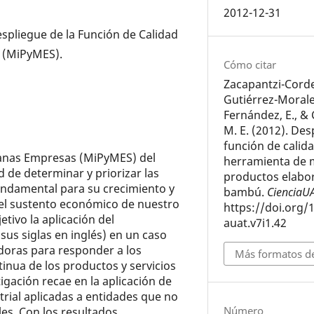
2012-12-31
Despliegue de la Función de Calidad
 (MiPyMES).
Cómo citar
Zacapantzi-Corde
Gutiérrez-Morales
Fernández, E., &
M. E. (2012). Des
función de cali
ianas Empresas (MiPyMES) del
herramienta de 
d de determinar y priorizar las
productos elabo
undamental para su crecimiento y
bambú.
CienciaU
 el sustento económico de nuestro
https://doi.org/
etivo la aplicación del
auat.v7i1.42
sus siglas en inglés) en un caso
doras para responder a los
Más formatos de
tinua de los productos y servicios
tigación recae en la aplicación de
trial aplicadas a entidades que no
Número
es. Con los resultados