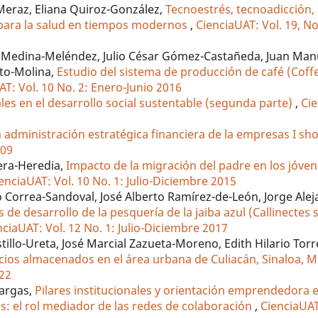
-Meraz, Eliana Quiroz-González,
Tecnoestrés, tecnoadicción,
para la salud en tiempos modernos
,
CienciaUAT: Vol. 19, No.
do Medina-Meléndez, Julio César Gómez-Castañeda, Juan Man
to-Molina,
Estudio del sistema de producción de café (Coffe
AT: Vol. 10 No. 2: Enero-Junio 2016
ales en el desarrollo social sustentable (segunda parte)
,
Cie
la administración estratégica financiera de la empresas I sh
009
era-Heredia,
Impacto de la migración del padre en los jóven
enciaUAT: Vol. 10 No. 1: Julio-Diciembre 2015
 Correa-Sandoval, José Alberto Ramírez-de-León, Jorge Al
 de desarrollo de la pesquería de la jaiba azul (Callinectes 
nciaUAT: Vol. 12 No. 1: Julio-Diciembre 2017
stillo-Ureta, José Marcial Zazueta-Moreno, Edith Hilario To
cios almacenados en el área urbana de Culiacán, Sinaloa, 
022
Vargas,
Pilares institucionales y orientación emprendedora 
s: el rol mediador de las redes de colaboración
,
CienciaUAT