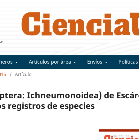
meros
Artículos por área
Envíos
Políticas
016
/
Artículo
tera: Ichneumonoidea) de Escár
 registros de especies