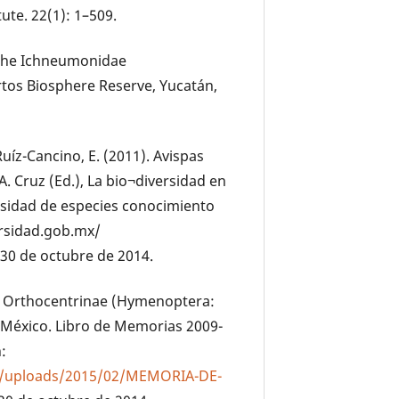
ute. 22(1): 1–509.
 The Ichneumonidae
tos Biosphere Reserve, Yucatán,
Ruíz-Cancino, E. (2011). Avispas
 Cruz (Ed.), La bio¬diversidad en
ersidad de especies conocimiento
ersidad.gob.mx/
30 de octubre de 2014.
11). Orthocentrinae (Hymenoptera:
México. Libro de Memorias 2009-
:
nt/uploads/2015/02/MEMORIA-DE-