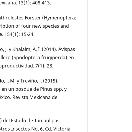
xicana. 13(1): 408-413.
Lathrolestes Förster (Hymenoptera:
iption of four new species and
e. 154(1): 15-24.
o, J. y Khalaim, A. I. (2014). Avispas
llero (Spodoptera frugiperda) en
oproductividad. 7(1): 28.
o, J. M. y Treviño, J. (2015).
en un bosque de Pinus spp. y
éxico. Revista Mexicana de
) del Estado de Tamaulipas,
tros Insectos No. 6. Cd. Victoria,