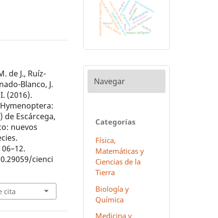
estudiantes universitarios
g-cuádruples
micronutrientes
virus de humanos
español
genomas
mortalidad de negocios
antivirales
delincuencia
diferencias de sexo
rendimiento
depresión
dianas moleculares
méxico
salud mental
perú
hñähñu
lengua indígena
. de J., Ruíz-
Navegar
nado-Blanco, J.
I. (2016).
(Hymenoptera:
 de Escárcega,
Categorías
co: nuevos
cies.
Física,
, 06–12.
Matemáticas y
10.29059/cienci
Ciencias de la
Tierra
Biología y
 cita
Química
Medicina y