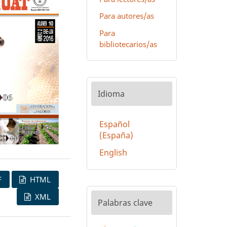
Para autores/as
Para
bibliotecarios/as
Idioma
Español
(España)
English
F
HTML
XML
Palabras clave