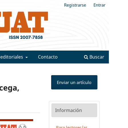
Registrarse
Entrar
 editoriales
Contacto
Buscar
Enviar un artículo
cega,
Información
Para lectores/as