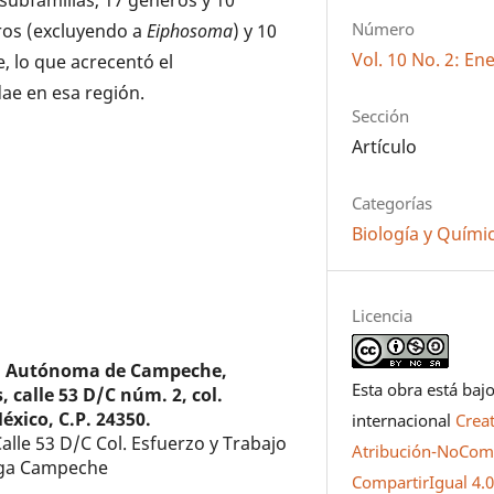
Número
eros (excluyendo a
Eiphosoma
) y 10
Vol. 10 No. 2: En
 lo que acrecentó el
ae en esa región.
Sección
Artículo
Categorías
Biología y Quími
Licencia
d Autónoma de Campeche,
Esta obra está bajo
 calle 53 D/C núm. 2, col.
éxico, C.P. 24350.
internacional
Crea
alle 53 D/C Col. Esfuerzo y Trabajo
Atribución-NoCome
ega Campeche
CompartirIgual 4.