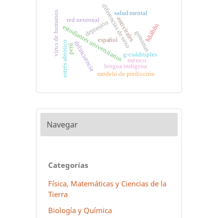
diferencias de sexo
salud mental
virus de humanos
antivirales
red neuronal
depresión
hñähñu
estudiantes universitarios
genomas
español
estrés abiótico
delincuencia
perú
g-cuádruples
méxico
lengua indígena
modelo de predicción
Navegar
Categorías
Física, Matemáticas y Ciencias de la
Tierra
Biología y Química