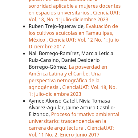
sororidad aplicable a mujeres docentes
en espacios universitarios
,
CienciaUAT:
Vol. 18, No. 1: julio-diciembre 2023
Ruben Trejo-Igueravide,
Evaluación de
los cultivos acuícolas en Tamaulipas,
México
,
CienciaUAT: Vol. 12 No. 1: Julio-
Diciembre 2017
Nali Borrego-Ramírez, Marcia Leticia
Ruiz-Cansino, Daniel Desiderio
Borrego-Gómez,
La posverdad en
América Latina y el Caribe: Una
perspectiva netnográfica de la
agnogénesis
,
CienciaUAT: Vol. 18, No.
1: julio-diciembre 2023
Aymee Alonso-Gatell, Nivia Tomasa
Álvarez-Aguilar, Jaime Arturo Castillo-
Elizondo,
Proceso formativo ambiental
universitario: trascendencia en la
carrera de arquitectura
,
CienciaUAT:
Vol. 11 No. 2: Enero-Junio 2017