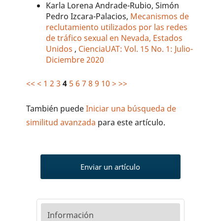
Karla Lorena Andrade-Rubio, Simón
Pedro Izcara-Palacios,
Mecanismos de
reclutamiento utilizados por las redes
de tráfico sexual en Nevada, Estados
Unidos
,
CienciaUAT: Vol. 15 No. 1: Julio-
Diciembre 2020
<<
<
1
2
3
4
5
6
7
8
9
10
>
>>
También puede
Iniciar una búsqueda de
similitud avanzada
para este artículo.
Enviar un artículo
Información