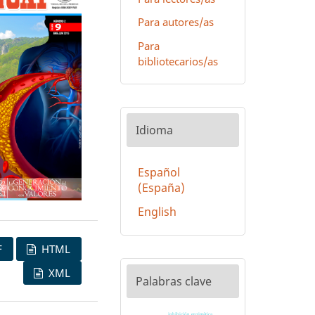
Para autores/as
Para
bibliotecarios/as
Idioma
Español
(España)
English
F
HTML
XML
Palabras clave
inhibición enzimática