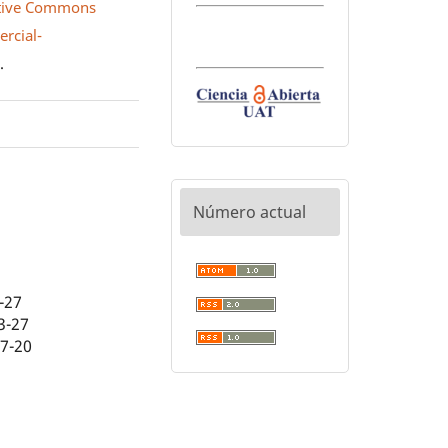
tive Commons
rcial-
0
.
Número actual
-27
3-27
07-20