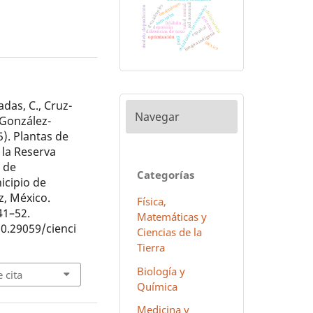
rendimiento
red neuronal
g-cuádruples
salud mental
estudiantes universitarios
modelo de predicción
delincuencia
antivirales
genomas
hñähñu
español
depresión
diferencias de sexo
lengua indígena
optimización
perú
méxico
as, C., Cruz-
Navegar
 González-
5). Plantas de
 la Reserva
a de
Categorías
icipio de
z, México.
Física,
 41–52.
Matemáticas y
10.29059/cienci
Ciencias de la
Tierra
Biología y
 cita
Química
Medicina y