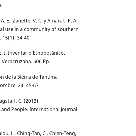
9.
A. E., Zanette, V. C. y Amaral, -P. A.
onal use in a community of southern
. 15(1): 34-40.
z. I. Inventario Etnobotánico.
d Veracruzana. 606 Pp.
ión de la Sierra de Tantima-
Hombre. 24: 45-67.
gstaff, C. (2013).
 and People. International Journal
iou, L., Ching-Tan, C., Chien-Teng,