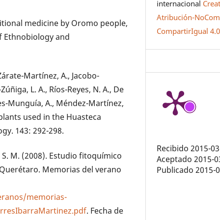
internacional
Crea
Atribución-NoCome
aditional medicine by Oromo people,
CompartirIgual 4.
of Ethnobiology and
 Zárate-Martínez, A., Jacobo-
Zúñiga, L. A., Ríos-Reyes, N. A., De
eyes-Munguía, A., Méndez-Martínez,
 plants used in the Huasteca
gy. 143: 292-298.
Recibido 2015-03
. S. M. (2008). Estudio fitoquímico
Aceptado 2015-0
e Querétaro. Memorias del verano
Publicado 2015-
veranos/memorias-
resIbarraMartinez.pdf
. Fecha de