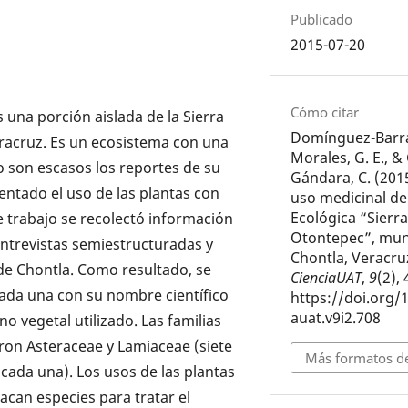
Publicado
2015-07-20
Cómo citar
 una porción aislada de la Sierra
Domínguez-Barrad
Veracruz. Es un ecosistema con una
Morales, G. E., &
 son escasos los reportes de su
Gándara, C. (201
entado el uso de las plantas con
uso medicinal de
Ecológica “Sierr
te trabajo se recolectó información
Otontepec”, mun
entrevistas semiestructuradas y
Chontla, Veracru
 de Chontla. Como resultado, se
CienciaUAT
,
9
(2),
cada una con su nombre científico
https://doi.org/
auat.v9i2.708
o vegetal utilizado. Las familias
on Asteraceae y Lamiaceae (siete
Más formatos de
cada una). Los usos de las plantas
can especies para tratar el