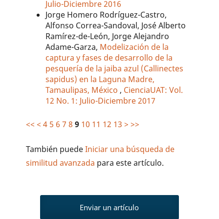
Julio-Diciembre 2016
Jorge Homero Rodríguez-Castro,
Alfonso Correa-Sandoval, José Alberto
Ramírez-de-León, Jorge Alejandro
Adame-Garza,
Modelización de la
captura y fases de desarrollo de la
pesquería de la jaiba azul (Callinectes
sapidus) en la Laguna Madre,
Tamaulipas, México
,
CienciaUAT: Vol.
12 No. 1: Julio-Diciembre 2017
<<
<
4
5
6
7
8
9
10
11
12
13
>
>>
También puede
Iniciar una búsqueda de
similitud avanzada
para este artículo.
Enviar un artículo