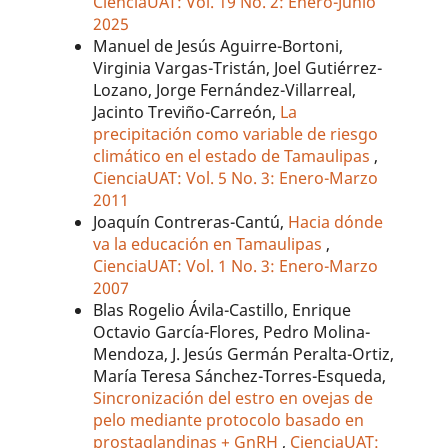
CienciaUAT: Vol. 19 No. 2: Enero-Junio
2025
Manuel de Jesús Aguirre-Bortoni,
Virginia Vargas-Tristán, Joel Gutiérrez-
Lozano, Jorge Fernández-Villarreal,
Jacinto Treviño-Carreón,
La
precipitación como variable de riesgo
climático en el estado de Tamaulipas
,
CienciaUAT: Vol. 5 No. 3: Enero-Marzo
2011
Joaquín Contreras-Cantú,
Hacia dónde
va la educación en Tamaulipas
,
CienciaUAT: Vol. 1 No. 3: Enero-Marzo
2007
Blas Rogelio Ávila-Castillo, Enrique
Octavio García-Flores, Pedro Molina-
Mendoza, J. Jesús Germán Peralta-Ortiz,
María Teresa Sánchez-Torres-Esqueda,
Sincronización del estro en ovejas de
pelo mediante protocolo basado en
prostaglandinas + GnRH
,
CienciaUAT: