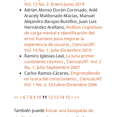
Vol. 13 No. 2: Enero-Junio 2019
Adrían Alonso Durán-Coronado, Aidé
Aracely Maldonado-Macías, Manuel
Alejandro Barajas-Bustillos, Juan Luis
Hernández-Arellano,
Análisis cognitivos
de carga mental e identificación del
error humano para mejorar la
experiencia de usuario
,
CienciaUAT:
Vol. 14 No. 1: Julio-Diciembre 2019
Ramiro Iglesias-Leal,
La luna primer
continente cósmico
,
CienciaUAT: Vol. 2
No. 1: Julio-Septiembre 2007
Carlos Ramos-Cáceres,
Emprendiendo
en la era del conocimiento
,
CienciaUAT:
Vol. 1 No. 2: Octubre-Diciembre 2006
<<
<
6
7
8
9
10
11
12
13
14
15
>
>>
También puede
Iniciar una búsqueda de