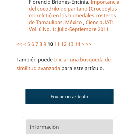
Florencio Briones-Encinia,
Importancia
del cocodrilo de pantano (Crocodylus
moreletii) en los humedales costeros
de Tamaulipas, México
,
CienciaUAT:
Vol. 6 No. 1: Julio-Septiembre 2011
<<
<
5
6
7
8
9
10
11
12
13
14
>
>>
También puede
Iniciar una búsqueda de
similitud avanzada
para este artículo.
Enviar un artículo
Información