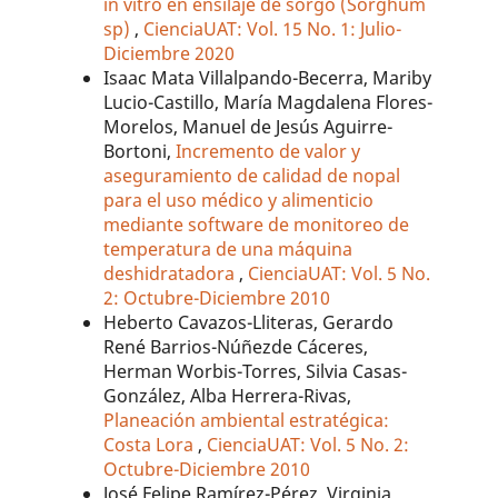
in vitro en ensilaje de sorgo (Sorghum
sp)
,
CienciaUAT: Vol. 15 No. 1: Julio-
Diciembre 2020
Isaac Mata Villalpando-Becerra, Mariby
Lucio-Castillo, María Magdalena Flores-
Morelos, Manuel de Jesús Aguirre-
Bortoni,
Incremento de valor y
aseguramiento de calidad de nopal
para el uso médico y alimenticio
mediante software de monitoreo de
temperatura de una máquina
deshidratadora
,
CienciaUAT: Vol. 5 No.
2: Octubre-Diciembre 2010
Heberto Cavazos-Lliteras, Gerardo
René Barrios-Núñezde Cáceres,
Herman Worbis-Torres, Silvia Casas-
González, Alba Herrera-Rivas,
Planeación ambiental estratégica:
Costa Lora
,
CienciaUAT: Vol. 5 No. 2:
Octubre-Diciembre 2010
José Felipe Ramírez-Pérez, Virginia