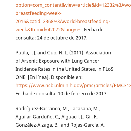
option=com_content&view=article&id=12332%3Awo
breastfeeding-week-
2016&catid=2368%3Aworld-breastfeeding-
week&Itemid=42072&lang=es
. Fecha de
consulta: 24 de octubre de 2017.
Putila, J. J. and Guo, N. L. (2011). Association
of Arsenic Exposure with Lung Cancer
Incidence Rates in the United States, in PLoS
ONE. [En línea]. Disponible en:
https://www.ncbi.nlm.nih.gov/pmc/articles/PMC31
Fecha de consulta: 10 de febrero de 2017.
Rodríguez-Barranco, M., Lacasaña, M.,
Aguilar-Garduño, C., Alguacil, J., Gil, F.,
González-Alzaga, B., and Rojas-García, A.