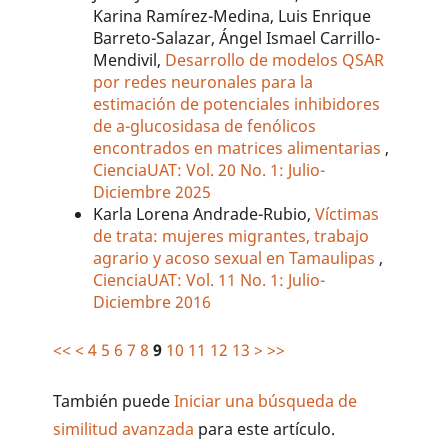
Karina Ramírez-Medina, Luis Enrique
Barreto-Salazar, Ángel Ismael Carrillo-
Mendivil,
Desarrollo de modelos QSAR
por redes neuronales para la
estimación de potenciales inhibidores
de a-glucosidasa de fenólicos
encontrados en matrices alimentarias
,
CienciaUAT: Vol. 20 No. 1: Julio-
Diciembre 2025
Karla Lorena Andrade-Rubio,
Víctimas
de trata: mujeres migrantes, trabajo
agrario y acoso sexual en Tamaulipas
,
CienciaUAT: Vol. 11 No. 1: Julio-
Diciembre 2016
<<
<
4
5
6
7
8
9
10
11
12
13
>
>>
También puede
Iniciar una búsqueda de
similitud avanzada
para este artículo.