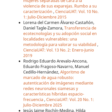
mujeres separadas de cara a la
violencia de sus exparejas. Rumbo a su
caracterización
,
CienciaUAT: Vol. 10 No.
1: Julio-Diciembre 2015
Lorena del Carmen Álvarez-Castañón,
Daniel Tagle-Zamora,
Transferencia de
ecotecnologías y su adopción social en
localidades vulnerables: una
metodología para valorar su viabilidad
,
CienciaUAT: Vol. 13 No. 2: Enero-Junio
2019
Rodrigo Eduardo Arevalo-Ancona,
Eduardo Fragoso-Navarro, Manuel
Cedillo-Hernández,
Algoritmo de
marcado de agua robusto:
autenticación de imágenes mediante
redes neuronales siamesas y
características híbridas espacio-
frecuencia
,
CienciaUAT: Vol. 20 No. 1:
Julio-Diciembre 2025
Jesús Jaime Rochín-Medina, Hilda