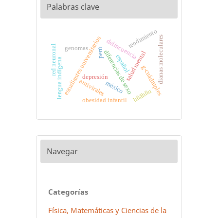
Palabras clave
rendimiento
dianas moleculares
estudiantes universitarios
delincuencia
red neuronal
genomas
perú
diferencias de sexo
salud mental
español
lengua indígena
g-cuádruples
depresión
antivirales
méxico
hñähñu
obesidad infantil
Navegar
Categorías
Física, Matemáticas y Ciencias de la