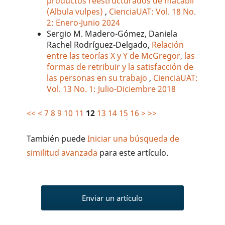
productos reestructurados de macabil
(Albula vulpes)
,
CienciaUAT: Vol. 18 No.
2: Enero-Junio 2024
Sergio M. Madero-Gómez, Daniela
Rachel Rodríguez-Delgado,
Relación
entre las teorías X y Y de McGregor, las
formas de retribuir y la satisfacción de
las personas en su trabajo
,
CienciaUAT:
Vol. 13 No. 1: Julio-Diciembre 2018
<<
<
7
8
9
10
11
12
13
14
15
16
>
>>
También puede
Iniciar una búsqueda de
similitud avanzada
para este artículo.
Enviar un artículo