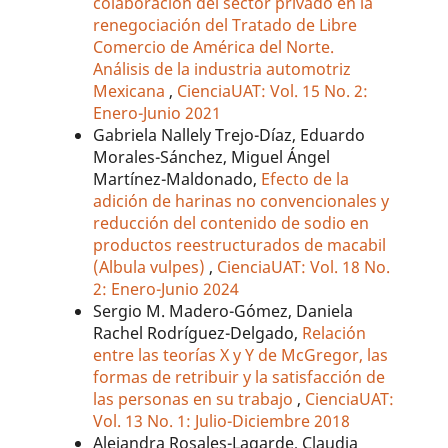
colaboración del sector privado en la
renegociación del Tratado de Libre
Comercio de América del Norte.
Análisis de la industria automotriz
Mexicana
,
CienciaUAT: Vol. 15 No. 2:
Enero-Junio 2021
Gabriela Nallely Trejo-Díaz, Eduardo
Morales-Sánchez, Miguel Ángel
Martínez-Maldonado,
Efecto de la
adición de harinas no convencionales y
reducción del contenido de sodio en
productos reestructurados de macabil
(Albula vulpes)
,
CienciaUAT: Vol. 18 No.
2: Enero-Junio 2024
Sergio M. Madero-Gómez, Daniela
Rachel Rodríguez-Delgado,
Relación
entre las teorías X y Y de McGregor, las
formas de retribuir y la satisfacción de
las personas en su trabajo
,
CienciaUAT:
Vol. 13 No. 1: Julio-Diciembre 2018
Alejandra Rosales-Lagarde, Claudia