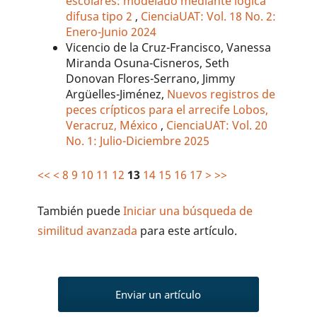
escolares: modelado mediante lógica
difusa tipo 2
,
CienciaUAT: Vol. 18 No. 2:
Enero-Junio 2024
Vicencio de la Cruz-Francisco, Vanessa
Miranda Osuna-Cisneros, Seth
Donovan Flores-Serrano, Jimmy
Argüelles-Jiménez,
Nuevos registros de
peces crípticos para el arrecife Lobos,
Veracruz, México
,
CienciaUAT: Vol. 20
No. 1: Julio-Diciembre 2025
<<
<
8
9
10
11
12
13
14
15
16
17
>
>>
También puede
Iniciar una búsqueda de
similitud avanzada
para este artículo.
Enviar un artículo