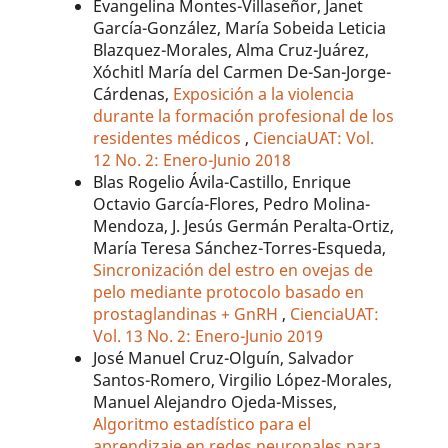
Evangelina Montes-Villaseñor, Janet
García-González, María Sobeida Leticia
Blazquez-Morales, Alma Cruz-Juárez,
Xóchitl María del Carmen De-San-Jorge-
Cárdenas,
Exposición a la violencia
durante la formación profesional de los
residentes médicos
,
CienciaUAT: Vol.
12 No. 2: Enero-Junio 2018
Blas Rogelio Ávila-Castillo, Enrique
Octavio García-Flores, Pedro Molina-
Mendoza, J. Jesús Germán Peralta-Ortiz,
María Teresa Sánchez-Torres-Esqueda,
Sincronización del estro en ovejas de
pelo mediante protocolo basado en
prostaglandinas + GnRH
,
CienciaUAT:
Vol. 13 No. 2: Enero-Junio 2019
José Manuel Cruz-Olguín, Salvador
Santos-Romero, Virgilio López-Morales,
Manuel Alejandro Ojeda-Misses,
Algoritmo estadístico para el
aprendizaje en redes neuronales para