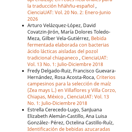
la traducción hñähñu-español
,
CienciaUAT: Vol. 20 No. 2: Enero-Junio
2026
Arturo Velázquez-López, David
Covatzin-Jirón, María Dolores Toledo-
Meza, Gilber Vela-Gutiérrez,
Bebida
fermentada elaborada con bacterias
ácido lácticas aisladas del pozol
tradicional chiapaneco
,
CienciaUAT:
Vol. 13 No. 1: Julio-Diciembre 2018
Fredy Delgado-Ruiz, Francisco Guevara-
Hernández, Rosa Acosta-Roca,
Criterios
campesinos para la selección de maíz
(Zea mays L.) en Villaflores y Villa Corzo,
Chiapas, México
,
CienciaUAT: Vol. 13
No. 1: Julio-Diciembre 2018
Estrella Cerecedo-Lugo, SanJuana
Elizabeth Alemán-Castillo, Ana Luisa
González- Pérez, Octelina Castillo-Ruíz,
Identificación de bebidas azucaradas