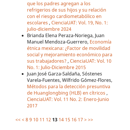
que los padres agregan a los
refrigerios de sus hijos y su relación
con el riesgo cardiometabólico en
escolares
,
CienciaUAT: Vol. 19, No. 1:
julio-diciembre 2024
Brianda Elena Peraza-Noriega, Juan
Manuel Mendoza-Guerrero,
Economía
étnica mexicana: ¿Factor de movilidad
social y mejoramiento económico para
sus trabajadores?
,
CienciaUAT: Vol. 10
No. 1: Julio-Diciembre 2015
Juan José Garza-Saldaña, Sóstenes
Varela-Fuentes, Wilfrido Gómez-Flores,
Métodos para la detección presuntiva
de Huanglongbing (HLB) en cítricos
,
CienciaUAT: Vol. 11 No. 2: Enero-Junio
2017
<<
<
8
9
10
11
12
13
14
15
16
17
>
>>