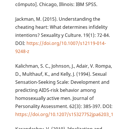
cómputo]. Chicago, Illinois: IBM SPSS.
Jackman, M. (2015). Understanding the
cheating heart: What determines infidelity
intentions? Sexuality y Culture. 19(1): 72-84.
DOI:
https://doi.org/10.1007/s12119-014-
9248-z
Kalichman, S. C., Johnson, J., Adair, V. Rompa,
D., Multhauf, K., and Kelly, J. (1994). Sexual
Sensation-Seeking Scale: Development and
predicting AIDS-risk behavior among
homosexually active men. Journal of
Personality Assessment. 62(3): 385-397. DOI:
https://doi.org/10.1207/s15327752jpa6203_1
Karandashev, V. (2019). Idealization and