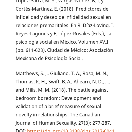
López-Parra, M. S., Vargas-Núñez, B. I. y
Cortés-Martínez, E. (2018). Predictores de
infidelidad y deseo de infidelidad sexual en
relaciones premaritales. En R. Díaz-Loving, I.
Reyes-Lagunes y F. López-Rosales (Eds.), La
psicología social en México. Volumen XVII
(pp. 611-628). Ciudad de México: Asociación
Mexicana de Psicología Social.
Matthews, S. J., Giuliano, T. A., Rosa, M. N.,
Thomas, K. H., Swift, B. A., Ahearn, N. D., ...,
and Mills, M. M. (2018). The battle against
bedroom boredom: Development and
validation of a brief measure of sexual
novelty in relationships. The Canadian
Journal of Human Sexuality. 27(3): 277-287.
DOI:
https://doi.org/10.3138/cjhs.2017-0041