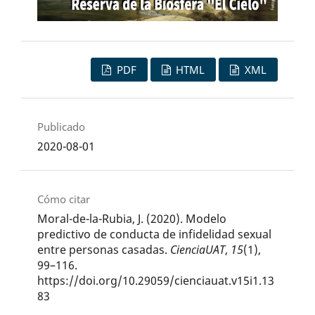
PDF
HTML
XML
Publicado
2020-08-01
Cómo citar
Moral-de-la-Rubia, J. (2020). Modelo
predictivo de conducta de infidelidad sexual
entre personas casadas.
CienciaUAT
,
15
(1),
99–116.
https://doi.org/10.29059/cienciauat.v15i1.13
83