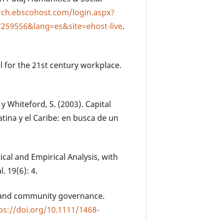
rch.ebscohost.com/login.aspx?
59556&lang=es&site=ehost-live
.
al for the 21st century workplace.
J. y Whiteford, S. (2003). Capital
tina y el Caribe: en busca de un
ical and Empirical Analysis, with
. 19(6): 4.
tal and community governance.
ps://doi.org/10.1111/1468-