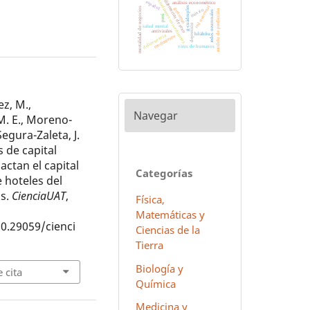
estudiantes universitarios
diferencias de sexo
español
análisis econométrico
red neuronal
g-cuádruples
mortalidad de negocios
genomas
méxico
modelo de predicción
redes neuronales
perú
depresión
salud mental
antivirales
hñähñu
delincuencia
rendimiento
virus de humanos
z, M.,
Navegar
M. E., Moreno-
Segura-Zaleta, J.
s de capital
ctan el capital
Categorías
e hoteles del
as.
CienciaUAT
,
Física,
Matemáticas y
10.29059/cienci
Ciencias de la
Tierra
Biología y
 cita
Química
Medicina y