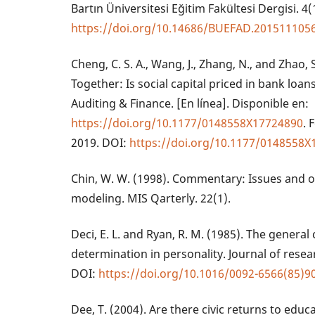
Bartın Üniversitesi Eğitim Fakültesi Dergisi. 4(
https://doi.org/10.14686/BUEFAD.201511105
Cheng, C. S. A., Wang, J., Zhang, N., and Zhao,
Together: Is social capital priced in bank loan
Auditing & Finance. [En línea]. Disponible en:
https://doi.org/10.1177/0148558X17724890
. 
2019. DOI:
https://doi.org/10.1177/0148558
Chin, W. W. (1998). Commentary: Issues and o
modeling. MIS Qarterly. 22(1).
Deci, E. L. and Ryan, R. M. (1985). The general 
determination in personality. Journal of resear
DOI:
https://doi.org/10.1016/0092-6566(85)9
Dee, T. (2004). Are there civic returns to edu