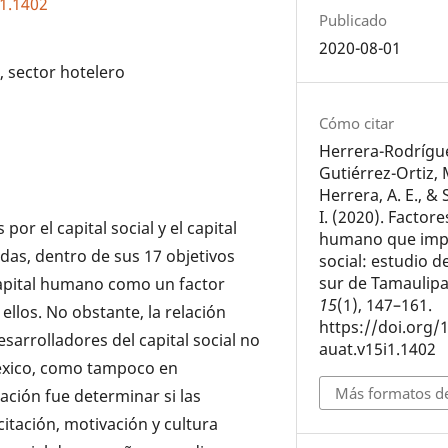
i1.1402
Publicado
2020-08-01
, sector hotelero
Cómo citar
Herrera-Rodrígue
Gutiérrez-Ortiz, 
Herrera, A. E., & 
I. (2020). Factore
or el capital social y el capital
humano que impa
as, dentro de sus 17 objetivos
social: estudio d
sur de Tamaulip
capital humano como un factor
15
(1), 147–161.
ellos. No obstante, la relación
https://doi.org/
sarrolladores del capital social no
auat.v15i1.1402
México, como tampoco en
Más formatos de
gación fue determinar si las
itación, motivación y cultura