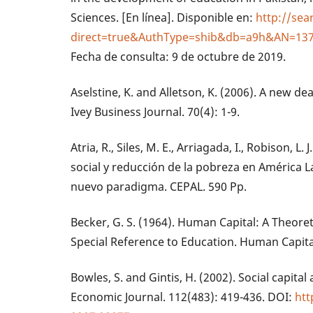
Sciences. [En línea]. Disponible en:
http://sea
direct=true&AuthType=shib&db=a9h&AN=1372
Fecha de consulta: 9 de octubre de 2019.
Aselstine, K. and Alletson, K. (2006). A new de
Ivey Business Journal. 70(4): 1-9.
Atria, R., Siles, M. E., Arriagada, I., Robison, L. 
social y reducción de la pobreza en América La
nuevo paradigma. CEPAL. 590 Pp.
Becker, G. S. (1964). Human Capital: A Theoret
Special Reference to Education. Human Capital
Bowles, S. and Gintis, H. (2002). Social capi
Economic Journal. 112(483): 419-436. DOI:
htt