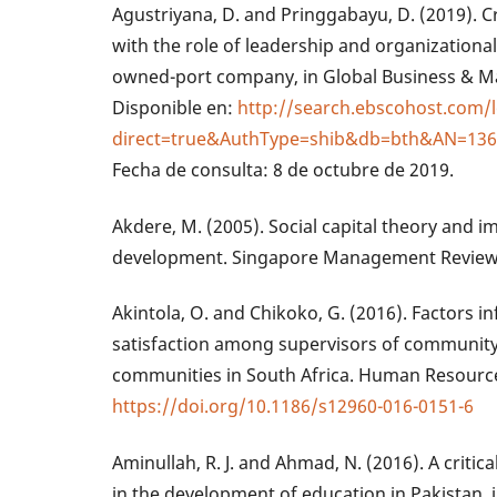
Agustriyana, D. and Pringgabayu, D. (2019)
with the role of leadership and organizationa
owned-port company, in Global Business & M
Disponible en:
http://search.ebscohost.com/l
direct=true&AuthType=shib&db=bth&AN=1366
Fecha de consulta: 8 de octubre de 2019.
Akdere, M. (2005). Social capital theory and 
development. Singapore Management Review. 
Akintola, O. and Chikoko, G. (2016). Factors i
satisfaction among supervisors of community
communities in South Africa. Human Resources
https://doi.org/10.1186/s12960-016-0151-6
Aminullah, R. J. and Ahmad, N. (2016). A critical
in the development of education in Pakistan, 