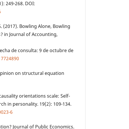
1): 249-268. DOI:
6
 S. (2017). Bowling Alone, Bowling
s? in Journal of Accounting,
Fecha de consulta: 9 de octubre de
X17724890
pinion on structural equation
causality orientations scale: Self-
ch in personality. 19(2): 109-134.
0023-6
cation? Journal of Public Economics.