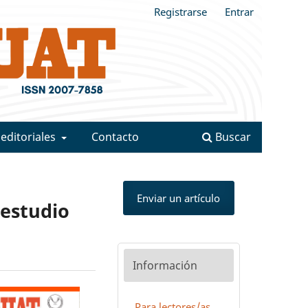
Registrarse
Entrar
 editoriales
Contacto
Buscar
Enviar un artículo
 estudio
Información
Para lectores/as