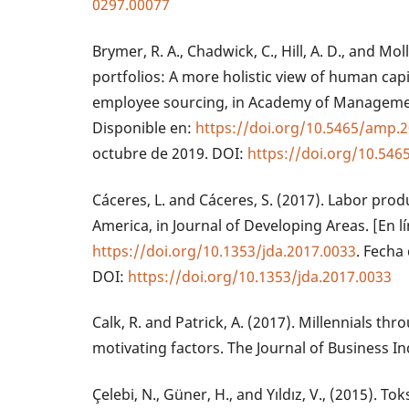
0297.00077
Brymer, R. A., Chadwick, C., Hill, A. D., and Moll
portfolios: A more holistic view of human capi
employee sourcing, in Academy of Management
Disponible en:
https://doi.org/10.5465/amp.
octubre de 2019. DOI:
https://doi.org/10.54
Cáceres, L. and Cáceres, S. (2017). Labor produc
America, in Journal of Developing Areas. [En l
https://doi.org/10.1353/jda.2017.0033
. Fecha
DOI:
https://doi.org/10.1353/jda.2017.0033
Calk, R. and Patrick, A. (2017). Millennials th
motivating factors. The Journal of Business In
Çelebi, N., Güner, H., and Yıldız, V., (2015). Toks