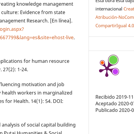
Esta obra está bajo
. Creating knowledge management
internacional
Crea
l culture: Evidence from state
Atribución-NoCome
anagement Research. [En línea].
CompartirIgual 4.
ogin.aspx?
67799&lang=es&site=ehost-live
.
implications for human resource
27(2): 1-24.
nfluencing motivation and job
 health workers in marginalized
Recibido 2019-11
 for Health. 14(1): 54. DOI:
Aceptado 2020-0
Publicado 2020-
 analysis of social capital building
in Putaj Humanities & Social