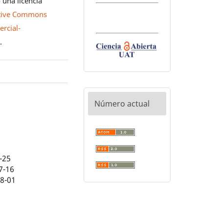
 una licencia
tive Commons
rcial-
0
.
Número actual
-25
7-16
08-01