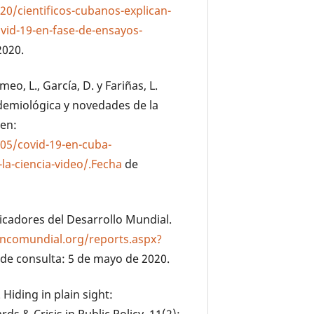
0/cientificos-cubanos-explican-
ovid-19-en-fase-de-ensayos-
2020.
eo, L., García, D. y Fariñas, L.
demiológica y novedades de la
 en:
05/covid-19-en-cuba-
la-ciencia-video/.Fecha
de
icadores del Desarrollo Mundial.
ancomundial.org/reports.aspx?
 de consulta: 5 de mayo de 2020.
 Hiding in plain sight:
ds & Crisis in Public Policy. 11(2):