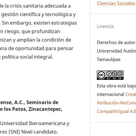
Ciencias Sociales
 la crisis sanitaria adecuada a
gestión científica y tecnológica y
l. Sin embargo, existen estrategias
Licencia
 en riesgo, que profundizan
izan y amplían la condición de
Derechos de autor
tana de oportunidad para pensar
Universidad Autó
olítica social integral.
Tamaulipas
Esta obra está bajo
internacional
Crea
ense, A.C., Seminario de
Atribución-NoCome
e los Patos, Zinacantepec,
CompartirIgual 4.
la Universidad Iberoamericana y
es (SNI) Nivel candidato.