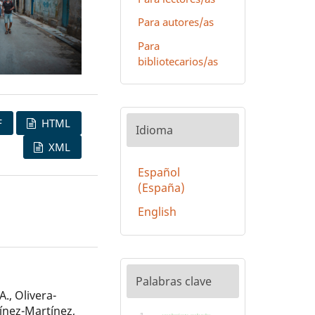
Para autores/as
Para
bibliotecarios/as
F
HTML
Idioma
XML
Español
(España)
English
Palabras clave
A., Olivera-
tínez-Martínez,