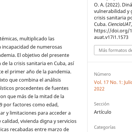
O. A. (2022). Din
vulnerabilidad y 
crisis sanitaria 
Cuba.
CienciaUAT
https://doi.org/
auat.v17i1.1573
stémicas, multiplicado las
la incapacidad de numerosas
Más formatos de
ndemia. El objetivo del presente
 de la crisis sanitaria en Cuba, así
e el primer año de la pandemia.
Número
xto que combina el análisis
Vol. 17 No. 1: Ju
dísticos procedentes de fuentes
2022
ron que más de la mitad de la
Sección
9 por factores como edad,
Artículo
gar y limitaciones para acceder a
calidad, vivienda digna y servicios
Categorías
gicas recabadas entre marzo de