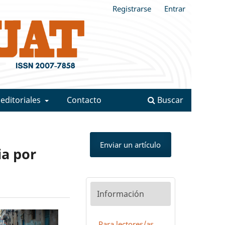
Registrarse
Entrar
 editoriales
Contacto
Buscar
Enviar un artículo
ia por
Información
Para lectores/as