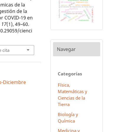
traducción automática
acoplamiento molecular
red neuronal
empoasca spp
hñähñu
ámicas de la
redes neuronales
méxico
inventario de depresión de beck bdi-ii
depresión
antivirales
gestión de la
jugo de granada
perú
salud mental
estudiantes universitarios
diferencias de sexo
genomas
g-cuádruples
delincuencia
por COVID-19 en
español
rendimiento
,
17
(1), 49–60.
10.29059/cienci
Navegar
 cita
Categorías
lio-Diciembre
Física,
Matemáticas y
Ciencias de la
Tierra
Biología y
Química
Medicina y