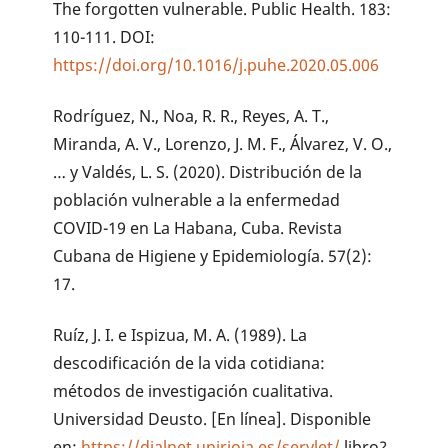
The forgotten vulnerable. Public Health. 183:
110-111. DOI:
https://doi.org/10.1016/j.puhe.2020.05.006
Rodríguez, N., Noa, R. R., Reyes, A. T.,
Miranda, A. V., Lorenzo, J. M. F., Álvarez, V. O.,
… y Valdés, L. S. (2020). Distribución de la
población vulnerable a la enfermedad
COVID-19 en La Habana, Cuba. Revista
Cubana de Higiene y Epidemiología. 57(2):
17.
Ruíz, J. I. e Ispizua, M. A. (1989). La
descodificación de la vida cotidiana:
métodos de investigación cualitativa.
Universidad Deusto. [En línea]. Disponible
en:
https://dialnet.unirioja.es/servlet/
libro?