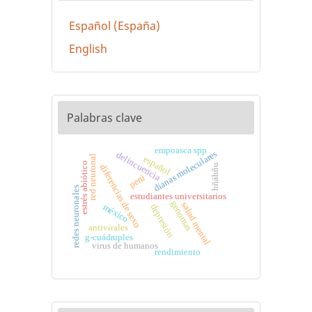
Español (España)
English
Palabras clave
empoasca spp
dianas moleculares
delincuencia
red neuronal
español
estrés abiótico
diferencias de sexo
hñähñu
perú
redes neuronales
estudiantes universitarios
genomas
salud mental
méxico
depresión
antivirales
g-cuádruples
virus de humanos
rendimiento