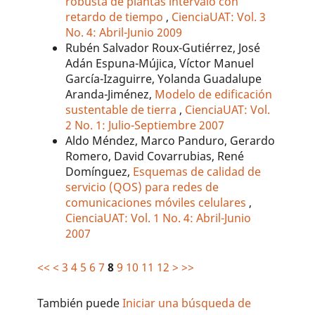
robusta de plantas intervalo con
retardo de tiempo
,
CienciaUAT: Vol. 3
No. 4: Abril-Junio 2009
Rubén Salvador Roux-Gutiérrez, José
Adán Espuna-Mújica, Víctor Manuel
García-Izaguirre, Yolanda Guadalupe
Aranda-Jiménez,
Modelo de edificación
sustentable de tierra
,
CienciaUAT: Vol.
2 No. 1: Julio-Septiembre 2007
Aldo Méndez, Marco Panduro, Gerardo
Romero, David Covarrubias, René
Domínguez,
Esquemas de calidad de
servicio (QOS) para redes de
comunicaciones móviles celulares
,
CienciaUAT: Vol. 1 No. 4: Abril-Junio
2007
<<
<
3
4
5
6
7
8
9
10
11
12
>
>>
También puede
Iniciar una búsqueda de