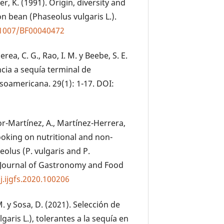
er, K. (1991). Origin, diversity and
 bean (Phaseolus vulgaris L.).
.1007/BF00040472
rea, C. G., Rao, I. M. y Beebe, S. E.
ncia a sequía terminal de
oamericana. 29(1): 1-17. DOI:
dor-Martínez, A., Martínez-Herrera,
cooking on nutritional and non-
olus (P. vulgaris and P.
al Journal of Gastronomy and Food
j.ijgfs.2020.100206
M. y Sosa, D. (2021). Selección de
aris L.), tolerantes a la sequía en