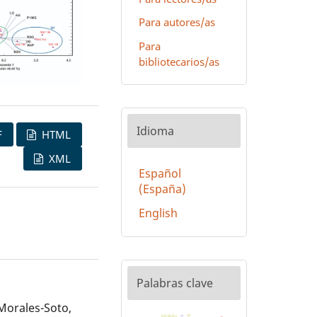
Para autores/as
Para
bibliotecarios/as
Idioma
F
HTML
XML
Español
(España)
English
Palabras clave
 Morales-Soto,
hñähñu