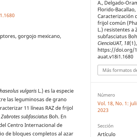
A., Delgado-Oram
Florido-Bacallao,
i1.1680
Caracterización d
frijol común (Ph
L.) resistentes a
riptores, gorgojo mexicano,
subfasciatus Bo
CienciaUAT
,
18
(1)
https://doi.org/
auat.v18i1.1680
Más formatos de
haseolus vulgaris
L.) es la especie
Número
re las leguminosas de grano
Vol. 18, No. 1: ju
racterizar 11 líneas RAZ de frijol
2023
a
Zabrotes subfasciatus
Boh. En
del Centro Internacional de
Sección
eño de bloques completos al azar
Artículo