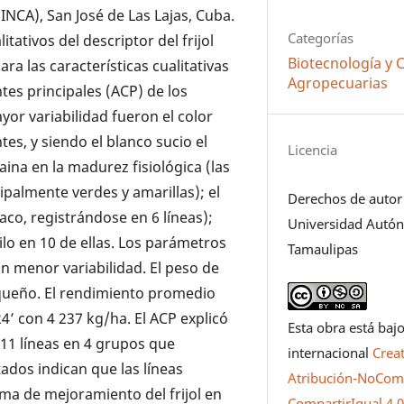
(INCA), San José de Las Lajas, Cuba.
Categorías
tativos del descriptor del frijol
Biotecnología y 
ra las características cualitativas
Agropecuarias
tes principales (ACP) de los
yor variabilidad fueron el color
tes, y siendo el blanco sucio el
Licencia
ina en la madurez fisiológica (las
ipalmente verdes y amarillas); el
Derechos de autor
aco, registrándose en 6 líneas);
Universidad Autó
ilo en 10 de ellas. Los parámetros
Tamaulipas
on menor variabilidad. El peso de
queño. El rendimiento promedio
4’ con 4 237 kg/ha. El ACP explicó
Esta obra está bajo
s 11 líneas en 4 grupos que
internacional
Crea
ados indican que las líneas
Atribución-NoCome
ma de mejoramiento del frijol en
CompartirIgual 4.