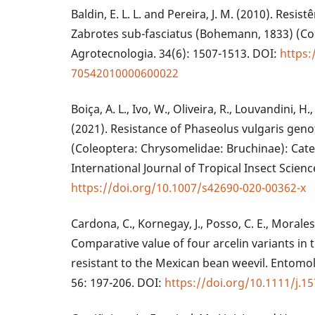
Baldin, E. L. L. and Pereira, J. M. (2010). Resis
Zabrotes sub-fasciatus (Bohemann, 1833) (Col
Agrotecnologia. 34(6): 1507-1513. DOI:
https:
70542010000600022
Boiça, A. L., Ivo, W., Oliveira, R., Louvandini, 
(2021). Resistance of Phaseolus vulgaris gen
(Coleoptera: Chrysomelidae: Bruchinae): Ca
International Journal of Tropical Insect Scienc
https://doi.org/10.1007/s42690-020-00362-x
Cardona, C., Kornegay, J., Posso, C. E., Morales
Comparative value of four arcelin variants in
resistant to the Mexican bean weevil. Entomol
56: 197-206. DOI:
https://doi.org/10.1111/j.1