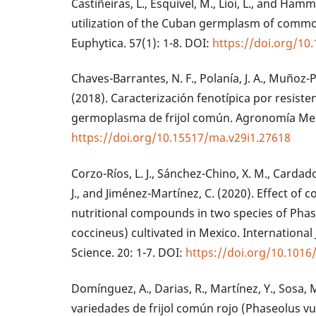
Castiñeiras, L., Esquivel, M., Lioi, L., and Hamm
utilization of the Cuban germplasm of common
Euphytica. 57(1): 1-8. DOI:
https://doi.org/10
Chaves-Barrantes, N. F., Polanía, J. A., Muñoz-Pe
(2018). Caracterización fenotípica por resiste
germoplasma de frijol común. Agronomía Mes
https://doi.org/10.15517/ma.v29i1.27618
Corzo-Ríos, L. J., Sánchez-Chino, X. M., Carda
J., and Jiménez-Martínez, C. (2020). Effect of 
nutritional compounds in two species of Phase
coccineus) cultivated in Mexico. Internation
Science. 20: 1-7. DOI:
https://doi.org/10.1016/
Domínguez, A., Darias, R., Martínez, Y., Sosa, 
variedades de frijol común rojo (Phaseolus vulg