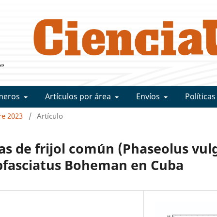
meros
Artículos por área
Envíos
Políticas
bre 2023
/
Artículo
as de frijol común (Phaseolus vulg
ubfasciatus Boheman en Cuba