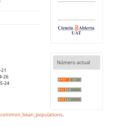
Número actual
-21
4-26
05-24
of_common_bean_populations
.