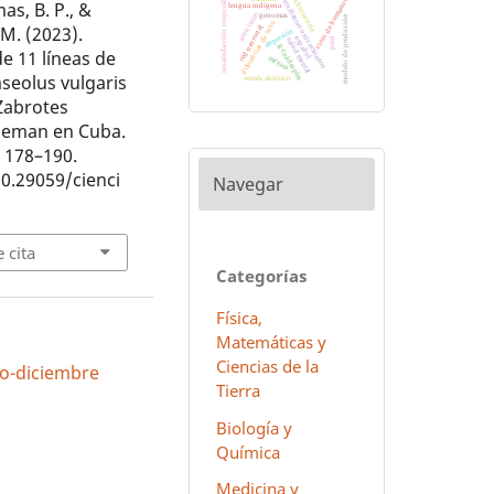
delincuencia
estudiantes universitarios
virus de humanos
as, B. P., &
insatisfacción corporal
lengua indígena
antivirales
genomas
modelo de predicción
diferencias de sexo
 M. (2023).
red neuronal
depresión
español
perú
salud mental
g-cuádruples
e 11 líneas de
méxico
aseolus vulgaris
estrés abiótico
 Zabrotes
heman en Cuba.
, 178–190.
10.29059/cienci
Navegar
 cita
Categorías
Física,
Matemáticas y
Ciencias de la
lio-diciembre
Tierra
Biología y
Química
Medicina y