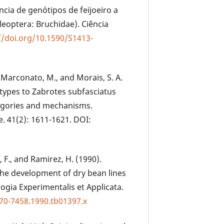
tência de genótipos de feijoeiro a
eoptera: Bruchidae). Ciência
//doi.org/10.1590/S1413-
H., Marconato, M., and Morais, S. A.
otypes to Zabrotes subfasciatus
tegories and mechanisms.
e. 41(2): 1611-1621. DOI:
, F., and Ramirez, H. (1990).
 the development of dry bean lines
ogia Experimentalis et Applicata.
570-7458.1990.tb01397.x