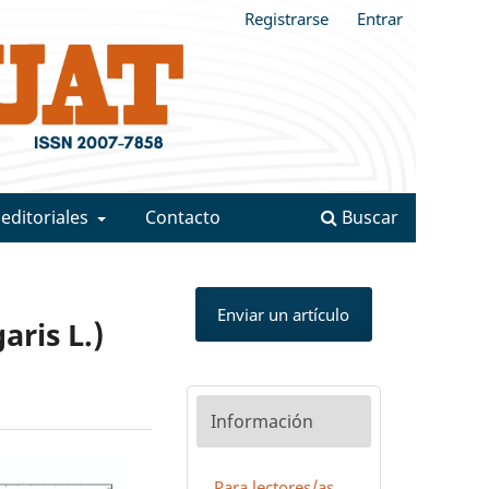
Registrarse
Entrar
 editoriales
Contacto
Buscar
Enviar un artículo
aris L.)
Información
Para lectores/as