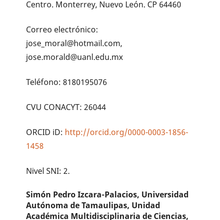
Centro. Monterrey, Nuevo León. CP 64460
Correo electrónico:
jose_moral@hotmail.com,
jose.morald@uanl.edu.mx
Teléfono: 8180195076
CVU CONACYT: 26044
ORCID iD:
http://orcid.org/0000-0003-1856-
1458
Nivel SNI: 2.
Simón Pedro Izcara-Palacios,
Universidad
Autónoma de Tamaulipas, Unidad
Académica Multidisciplinaria de Ciencias,