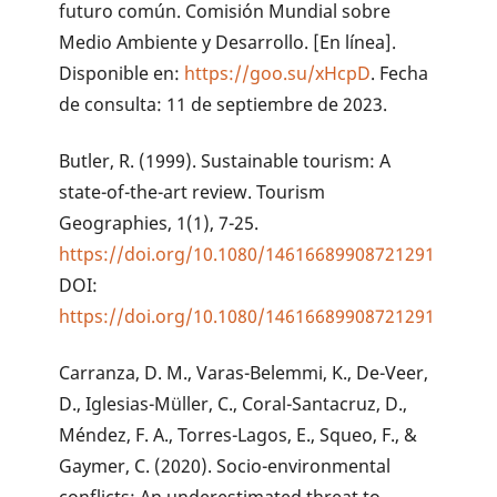
futuro común. Comisión Mundial sobre
Medio Ambiente y Desarrollo. [En línea].
Disponible en:
https://goo.su/xHcpD
. Fecha
de consulta: 11 de septiembre de 2023.
Butler, R. (1999). Sustainable tourism: A
state-of-the-art review. Tourism
Geographies, 1(1), 7-25.
https://doi.org/10.1080/14616689908721291
DOI:
https://doi.org/10.1080/14616689908721291
Carranza, D. M., Varas-Belemmi, K., De-Veer,
D., Iglesias-Müller, C., Coral-Santacruz, D.,
Méndez, F. A., Torres-Lagos, E., Squeo, F., &
Gaymer, C. (2020). Socio-environmental
conflicts: An underestimated threat to