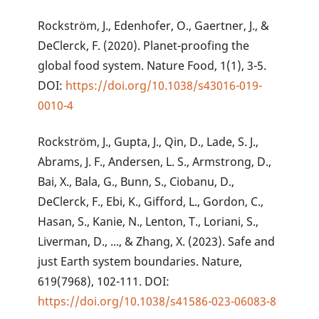
Rockström, J., Edenhofer, O., Gaertner, J., &
DeClerck, F. (2020). Planet-proofing the
global food system. Nature Food, 1(1), 3-5.
DOI:
https://doi.org/10.1038/s43016-019-
0010-4
Rockström, J., Gupta, J., Qin, D., Lade, S. J.,
Abrams, J. F., Andersen, L. S., Armstrong, D.,
Bai, X., Bala, G., Bunn, S., Ciobanu, D.,
DeClerck, F., Ebi, K., Gifford, L., Gordon, C.,
Hasan, S., Kanie, N., Lenton, T., Loriani, S.,
Liverman, D., ..., & Zhang, X. (2023). Safe and
just Earth system boundaries. Nature,
619(7968), 102-111. DOI:
https://doi.org/10.1038/s41586-023-06083-8