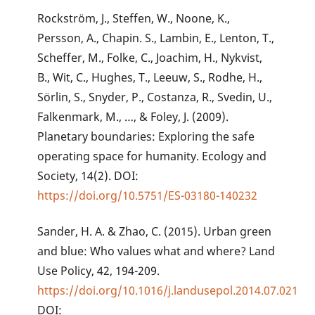
Rockström, J., Steffen, W., Noone, K.,
Persson, A., Chapin. S., Lambin, E., Lenton, T.,
Scheffer, M., Folke, C., Joachim, H., Nykvist,
B., Wit, C., Hughes, T., Leeuw, S., Rodhe, H.,
Sörlin, S., Snyder, P., Costanza, R., Svedin, U.,
Falkenmark, M., …, & Foley, J. (2009).
Planetary boundaries: Exploring the safe
operating space for humanity. Ecology and
Society, 14(2). DOI:
https://doi.org/10.5751/ES-03180-140232
Sander, H. A. & Zhao, C. (2015). Urban green
and blue: Who values what and where? Land
Use Policy, 42, 194-209.
https://doi.org/10.1016/j.landusepol.2014.07.021
DOI: