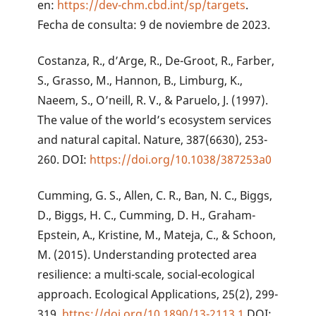
en:
https://dev-chm.cbd.int/sp/targets
.
Fecha de consulta: 9 de noviembre de 2023.
Costanza, R., d’Arge, R., De-Groot, R., Farber,
S., Grasso, M., Hannon, B., Limburg, K.,
Naeem, S., O’neill, R. V., & Paruelo, J. (1997).
The value of the world’s ecosystem services
and natural capital. Nature, 387(6630), 253-
260. DOI:
https://doi.org/10.1038/387253a0
Cumming, G. S., Allen, C. R., Ban, N. C., Biggs,
D., Biggs, H. C., Cumming, D. H., Graham-
Epstein, A., Kristine, M., Mateja, C., & Schoon,
M. (2015). Understanding protected area
resilience: a multi-scale, social-ecological
approach. Ecological Applications, 25(2), 299-
319.
https://doi.org/10.1890/13-2113.1
DOI: