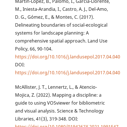
Martin-López, B., Palomo, I., García-Llorente,
M., Iniesta-Arandia, I., Castro, A. J., Del-Amo,
D. G., Gómez, E., & Montes, C. (2017).
Delineating boundaries of social-ecological
systems for landscape planning: A
comprehensive spatial approach. Land Use
Policy, 66, 90-104.
https://doi.org/10.1016/j.landusepol.2017.04.040
DOI:
https://doi.org/10.1016/j.landusepol.2017.04.040
McAllister, J. T., Lennertz, L., & Atencio-
Mojica, Z. (2022). Mapping a discipline: a
guide to using VOSviewer for bibliometric
and visual analysis. Science & Technology
Libraries, 41(3), 319-348. DOI:
https://doi.org/10.1080/0194262X.2021.1991547