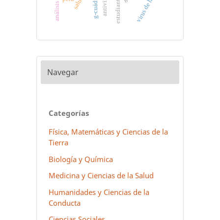
virus de humanos
g-cuádruples
antivirales
Navegar
Categorías
Física, Matemáticas y Ciencias de la
Tierra
Biología y Química
Medicina y Ciencias de la Salud
Humanidades y Ciencias de la
Conducta
Ciencias Sociales