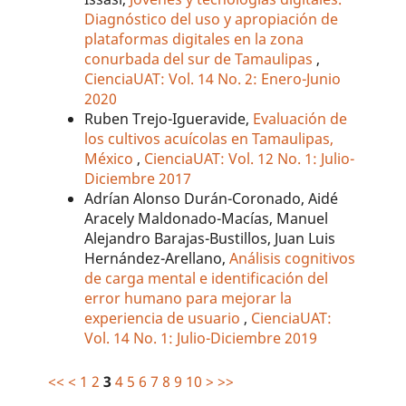
Diagnóstico del uso y apropiación de
plataformas digitales en la zona
conurbada del sur de Tamaulipas
,
CienciaUAT: Vol. 14 No. 2: Enero-Junio
2020
Ruben Trejo-Igueravide,
Evaluación de
los cultivos acuícolas en Tamaulipas,
México
,
CienciaUAT: Vol. 12 No. 1: Julio-
Diciembre 2017
Adrían Alonso Durán-Coronado, Aidé
Aracely Maldonado-Macías, Manuel
Alejandro Barajas-Bustillos, Juan Luis
Hernández-Arellano,
Análisis cognitivos
de carga mental e identificación del
error humano para mejorar la
experiencia de usuario
,
CienciaUAT:
Vol. 14 No. 1: Julio-Diciembre 2019
<<
<
1
2
3
4
5
6
7
8
9
10
>
>>