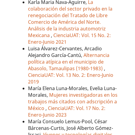
Karla Maria Nava-Aguirre,
La
colaboración del sector privado en la
renegociación del Tratado de Libre
Comercio de América del Norte.
Análisis de la industria automotriz
Mexicana
,
CienciaUAT: Vol. 15 No. 2:
Enero-Junio 2021
Luisa Álvarez-Cervantes, Arcadio
Alejandro García-Cantú,
Alternancia
política atípica en el municipio de
Abasolo, Tamaulipas (1980-1983)
,
CienciaUAT: Vol. 13 No. 2: Enero-Junio
2019
María Elena Luna-Morales, Evelia Luna-
Morales,
Mujeres investigadoras en los
trabajos más citados con adscripción a
México
,
CienciaUAT: Vol. 17 No. 2:
Enero-Junio 2023
María Consuelo Lemus-Pool, César
Bárcenas-Curtis, José Alberto Gómez-
Issasi,
Jóvenes y tecnologías digitales.