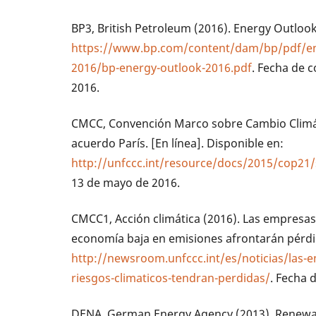
BP3, British Petroleum (2016). Energy Outlook 
https://www.bp.com/content/dam/bp/pdf/en
2016/bp-energy-outlook-2016.pdf
. Fecha de 
2016.
CMCC, Convención Marco sobre Cambio Climát
acuerdo París. [En línea]. Disponible en:
http://unfccc.int/resource/docs/2015/cop21/
13 de mayo de 2016.
CMCC1, Acción climática (2016). Las empresa
economía baja en emisiones afrontarán pérdida
http://newsroom.unfccc.int/es/noticias/las-
riesgos-climaticos-tendran-perdidas/
. Fecha 
DENA, German Energy Agency (2013). Renewab