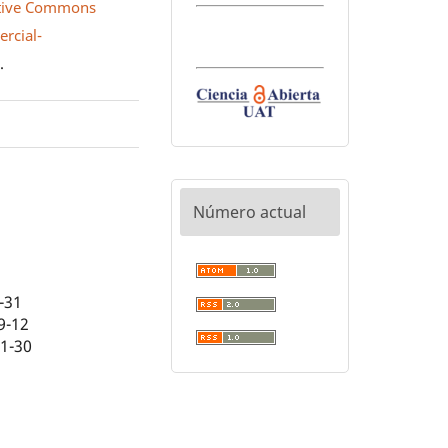
tive Commons
rcial-
0
.
Número actual
-31
9-12
01-30