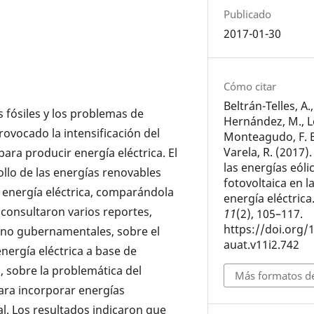
Publicado
2017-01-30
Cómo citar
Beltrán-Telles, A
s fósiles y los problemas de
Hernández, M., 
ovocado la intensificación del
Monteagudo, F. E.
Varela, R. (2017)
ra producir energía eléctrica. El
las energías eóli
ollo de las energías renovables
fotovoltaica en 
e energía eléctrica, comparándola
energía eléctrica
 consultaron varios reportes,
11
(2), 105–117.
https://doi.org/
no gubernamentales, sobre el
auat.v11i2.742
ergía eléctrica a base de
, sobre la problemática del
Más formatos de
para incorporar energías
l. Los resultados indicaron que