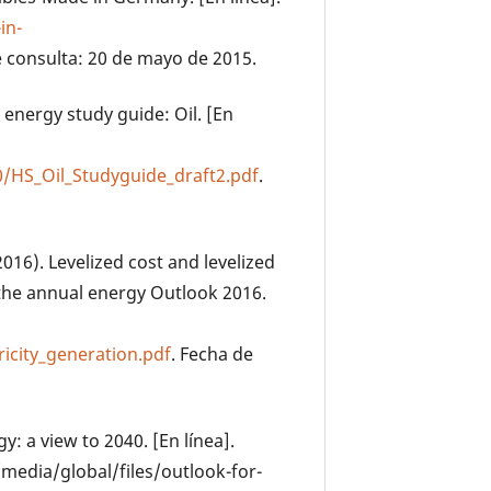
in-
e consulta: 20 de mayo de 2015.
 energy study guide: Oil. [En
f0/HS_Oil_Studyguide_draft2.pdf
.
016). Levelized cost and levelized
the annual energy Outlook 2016.
icity_generation.pdf
. Fecha de
: a view to 2040. [En línea].
edia/global/files/outlook-for-