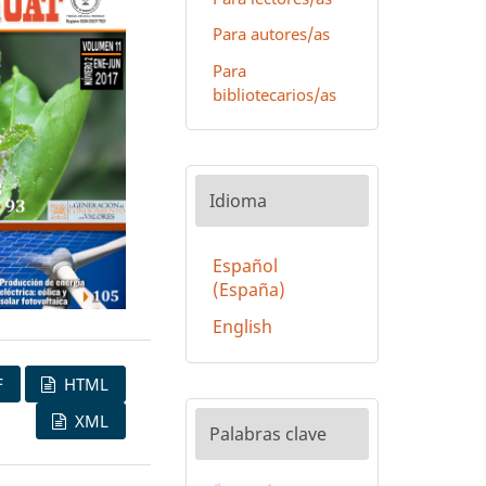
Para autores/as
Para
bibliotecarios/as
Idioma
Español
(España)
English
F
HTML
XML
Palabras clave