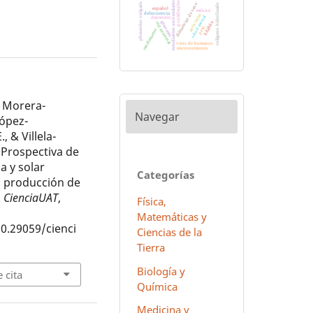
phaseolus vulgaris l.
estudiantes universitarios
g-cuádruples
diferencias de sexo
colágeno hidrolizado
español
méxico
delincuencia
antivirales
salud mental
depresión
genomas
hñähñu
red neuronal
perú
rendimiento
virus de humanos
micronutrientes
., Morera-
Navegar
López-
, & Villela-
. Prospectiva de
ca y solar
Categorías
la producción de
.
CienciaUAT
,
Física,
Matemáticas y
10.29059/cienci
Ciencias de la
Tierra
Biología y
 cita
Química
Medicina y