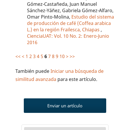
Gómez-Castañeda, Juan Manuel
Sánchez-Yáñez, Gabriela Gómez-Alfaro,
Omar Pinto-Molina,
Estudio del sistema
de producción de café (Coffea arabica
L.) en la región Frailesca, Chiapas
,
CienciaUAT: Vol. 10 No. 2: Enero-Junio
2016
<<
<
1
2
3
4
5
6
7
8
9
10
>
>>
También puede
Iniciar una búsqueda de
similitud avanzada
para este artículo.
Enviar un artículo