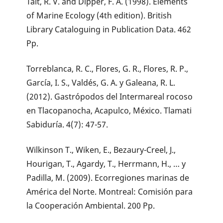
Tait, R. V. and Dipper, F. A. (1998). Elements
of Marine Ecology (4th edition). British
Library Cataloguing in Publication Data. 462
Pp.
Torreblanca, R. C., Flores, G. R., Flores, R. P.,
García, I. S., Valdés, G. A. y Galeana, R. L.
(2012). Gastrópodos del Intermareal rocoso
en Tlacopanocha, Acapulco, México. Tlamati
Sabiduría. 4(7): 47-57.
Wilkinson T., Wiken, E., Bezaury-Creel, J.,
Hourigan, T., Agardy, T., Herrmann, H., … y
Padilla, M. (2009). Ecorregiones marinas de
América del Norte. Montreal: Comisión para
la Cooperación Ambiental. 200 Pp.