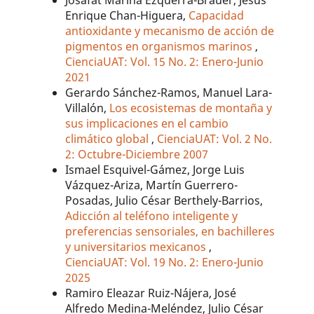
Josafat Marina Ezquerra-Brauer, Jesús
Enrique Chan-Higuera,
Capacidad
antioxidante y mecanismo de acción de
pigmentos en organismos marinos
,
CienciaUAT: Vol. 15 No. 2: Enero-Junio
2021
Gerardo Sánchez-Ramos, Manuel Lara-
Villalón,
Los ecosistemas de montaña y
sus implicaciones en el cambio
climático global
,
CienciaUAT: Vol. 2 No.
2: Octubre-Diciembre 2007
Ismael Esquivel-Gámez, Jorge Luis
Vázquez-Ariza, Martín Guerrero-
Posadas, Julio César Berthely-Barrios,
Adicción al teléfono inteligente y
preferencias sensoriales, en bachilleres
y universitarios mexicanos
,
CienciaUAT: Vol. 19 No. 2: Enero-Junio
2025
Ramiro Eleazar Ruiz-Nájera, José
Alfredo Medina-Meléndez, Julio César