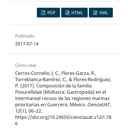
PDF
HTML
XML
Publicado
2017-07-14
Cómo citar
Cerros-Cornelio, J. C., Flores-Garza, R.,
Torreblanca-Ramírez, C., & Flores-Rodríguez,
P. (2017). Composición de la familia
Fissurellidae (Mollusca: Gastropoda) en el
intermareal rocoso de las regiones marinas
prioritarias en Guerrero, México.
CienciaUAT
,
12
(1), 06–22.
https://doi.org/10.29059/cienciauat.v12i1.78
6