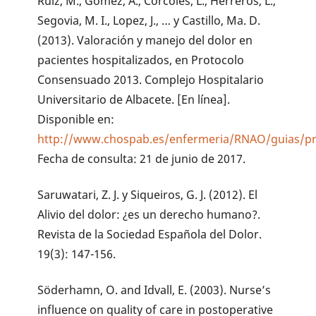
Ruiz, M., Gómez, A., Córcoles, L., Herreros, L.,
Segovia, M. I., Lopez, J., … y Castillo, Ma. D.
(2013). Valoración y manejo del dolor en
pacientes hospitalizados, en Protocolo
Consensuado 2013. Complejo Hospitalario
Universitario de Albacete. [En línea].
Disponible en:
http://www.chospab.es/enfermeria/RNAO/guias/pro
Fecha de consulta: 21 de junio de 2017.
Saruwatari, Z. J. y Siqueiros, G. J. (2012). El
Alivio del dolor: ¿es un derecho humano?.
Revista de la Sociedad Española del Dolor.
19(3): 147-156.
Söderhamn, O. and Idvall, E. (2003). Nurse’s
influence on quality of care in postoperative