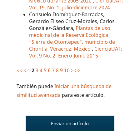
México durante 2005-2020
,
CienciaUAT:
Vol. 19, No. 1: julio-diciembre 2024
Consuelo Domínguez-Barradas,
Gerardo Eliseo Cruz-Morales, Carlos
González-Gándara,
Plantas de uso
medicinal de la Reserva Ecológica
“Sierra de Otontepec”, municipio de
Chontla, Veracruz, México
,
CienciaUAT:
Vol. 9 No. 2: Enero-Junio 2015
<<
<
1
2
3
4
5
6
7
8
9
10
>
>>
También puede
Iniciar una búsqueda de
similitud avanzada
para este artículo.
Enviar un artículo