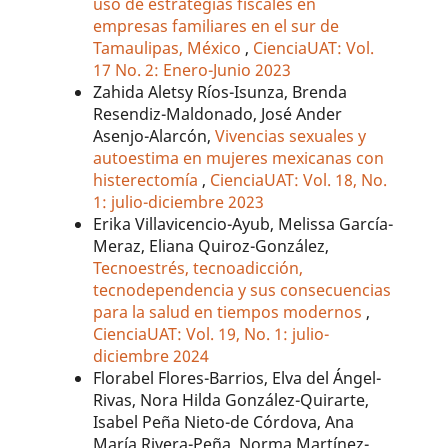
uso de estrategias fiscales en
empresas familiares en el sur de
Tamaulipas, México
,
CienciaUAT: Vol.
17 No. 2: Enero-Junio 2023
Zahida Aletsy Ríos-Isunza, Brenda
Resendiz-Maldonado, José Ander
Asenjo-Alarcón,
Vivencias sexuales y
autoestima en mujeres mexicanas con
histerectomía
,
CienciaUAT: Vol. 18, No.
1: julio-diciembre 2023
Erika Villavicencio-Ayub, Melissa García-
Meraz, Eliana Quiroz-González,
Tecnoestrés, tecnoadicción,
tecnodependencia y sus consecuencias
para la salud en tiempos modernos
,
CienciaUAT: Vol. 19, No. 1: julio-
diciembre 2024
Florabel Flores-Barrios, Elva del Ángel-
Rivas, Nora Hilda González-Quirarte,
Isabel Peña Nieto-de Córdova, Ana
María Rivera-Peña, Norma Martínez-