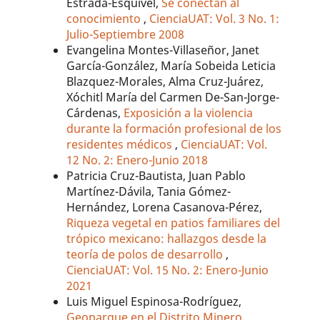
Estrada-Esquivel,
Se conectan al
conocimiento
,
CienciaUAT: Vol. 3 No. 1:
Julio-Septiembre 2008
Evangelina Montes-Villaseñor, Janet
García-González, María Sobeida Leticia
Blazquez-Morales, Alma Cruz-Juárez,
Xóchitl María del Carmen De-San-Jorge-
Cárdenas,
Exposición a la violencia
durante la formación profesional de los
residentes médicos
,
CienciaUAT: Vol.
12 No. 2: Enero-Junio 2018
Patricia Cruz-Bautista, Juan Pablo
Martínez-Dávila, Tania Gómez-
Hernández, Lorena Casanova-Pérez,
Riqueza vegetal en patios familiares del
trópico mexicano: hallazgos desde la
teoría de polos de desarrollo
,
CienciaUAT: Vol. 15 No. 2: Enero-Junio
2021
Luis Miguel Espinosa-Rodríguez,
Geoparque en el Distrito Minero