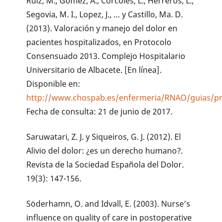
Ruiz, M., Gómez, A., Córcoles, L., Herreros, L.,
Segovia, M. I., Lopez, J., … y Castillo, Ma. D.
(2013). Valoración y manejo del dolor en
pacientes hospitalizados, en Protocolo
Consensuado 2013. Complejo Hospitalario
Universitario de Albacete. [En línea].
Disponible en:
http://www.chospab.es/enfermeria/RNAO/guias/pro
Fecha de consulta: 21 de junio de 2017.
Saruwatari, Z. J. y Siqueiros, G. J. (2012). El
Alivio del dolor: ¿es un derecho humano?.
Revista de la Sociedad Española del Dolor.
19(3): 147-156.
Söderhamn, O. and Idvall, E. (2003). Nurse’s
influence on quality of care in postoperative