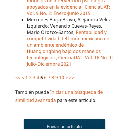
modelos de intervención psicológica
apoyados en la evidencia
,
CienciaUAT:
Vol. 9 No. 2: Enero-Junio 2015
Mercedes Borja-Bravo, Alejandra Velez-
Izquierdo, Venancio Cuevas-Reyes,
Mario Orozco-Santos,
Rentabilidad y
competitividad del limón mexicano en
un ambiente endémico de
Huanglongbing bajo dos manejos
tecnológicos
,
CienciaUAT: Vol. 16 No. 1:
Julio-Diciembre 2021
<<
<
1
2
3
4
5
6
7
8
9
10
>
>>
También puede
Iniciar una búsqueda de
similitud avanzada
para este artículo.
Enviar un artículo