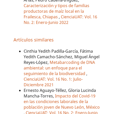
Arias, Pedro Cadena-Iñiguez,
Caracterización y tipos de familias
productoras de maíz local en la
Frailesca, Chiapas
,
CienciaUAT: Vol. 16
No. 2: Enero-Junio 2022
Artículos similares
Cinthia Yedith Padilla-García, Fátima
Yedith Camacho-Sánchez, Miguel Ángel
Reyes-López,
Metabarcoding de DNA
ambiental: un enfoque para el
seguimiento de la biodiversidad
,
CienciaUAT: Vol. 16 No. 1: Julio-
Diciembre 2021
Ernesto Aguayo-Téllez, Gloria Lucinda
Mancha-Torres,
Impacto del Covid-19
en las condiciones laborales de la
población joven de Nuevo León, México
,
CienciaUAT: Vol. 16 No. 2: Enero-Junio