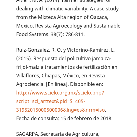
Altieri, M. A. (2014). Farmer strategies for
dealing with climatic variability: A case study
from the Mixteca Alta region of Oaxaca,
Mexico. Revista Agroecology and Sustainable
Food Systems. 38(7): 786-811.
Ruiz-González, R. O. y Victorino-Ramírez, L.
(2015). Respuesta del policultivo jamaica-
frijol-maíz a tratamientos de fertilización en
Villaflores, Chiapas, México, en Revista
Agrociencia. [En línea]. Disponible en:
http://www.scielo.org.mx/scielo.php?
script=sci_arttext&pid=S1405-
31952015000500006&lng=es&nrm=iso
.
Fecha de consulta: 15 de febrero de 2018.
SAGARPA, Secretaría de Agricultura,