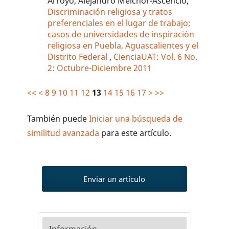
Arroyo, Alejandro Melchor-Ascencio,
Discriminación religiosa y tratos
preferenciales en el lugar de trabajo;
casos de universidades de inspiración
religiosa en Puebla, Aguascalientes y el
Distrito Federal
,
CienciaUAT: Vol. 6 No.
2: Octubre-Diciembre 2011
<<
<
8
9
10
11
12
13
14
15
16
17
>
>>
También puede
Iniciar una búsqueda de
similitud avanzada
para este artículo.
Enviar un artículo