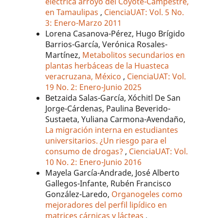
eléctrica arroyo del Coyote-Campestre,
en Tamaulipas
,
CienciaUAT: Vol. 5 No.
3: Enero-Marzo 2011
Lorena Casanova-Pérez, Hugo Brígido
Barrios-García, Verónica Rosales-
Martínez,
Metabolitos secundarios en
plantas herbáceas de la Huasteca
veracruzana, México
,
CienciaUAT: Vol.
19 No. 2: Enero-Junio 2025
Betzaida Salas-García, Xóchitl De San
Jorge-Cárdenas, Paulina Beverido-
Sustaeta, Yuliana Carmona-Avendaño,
La migración interna en estudiantes
universitarios. ¿Un riesgo para el
consumo de drogas?
,
CienciaUAT: Vol.
10 No. 2: Enero-Junio 2016
Mayela García-Andrade, José Alberto
Gallegos-Infante, Rubén Francisco
González-Laredo,
Organogeles como
mejoradores del perfil lipídico en
matrices cárnicas y lácteas
,