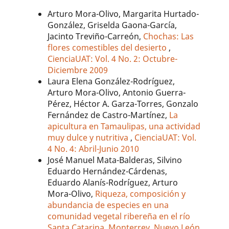
Arturo Mora-Olivo, Margarita Hurtado-
González, Griselda Gaona-García,
Jacinto Treviño-Carreón,
Chochas: Las
flores comestibles del desierto
,
CienciaUAT: Vol. 4 No. 2: Octubre-
Diciembre 2009
Laura Elena González-Rodríguez,
Arturo Mora-Olivo, Antonio Guerra-
Pérez, Héctor A. Garza-Torres, Gonzalo
Fernández de Castro-Martínez,
La
apicultura en Tamaulipas, una actividad
muy dulce y nutritiva
,
CienciaUAT: Vol.
4 No. 4: Abril-Junio 2010
José Manuel Mata-Balderas, Silvino
Eduardo Hernández-Cárdenas,
Eduardo Alanís-Rodríguez, Arturo
Mora-Olivo,
Riqueza, composición y
abundancia de especies en una
comunidad vegetal ribereña en el río
Santa Catarina, Monterrey, Nuevo León