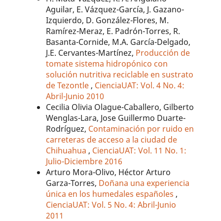
Aguilar, E. Vázquez-García, J. Gazano-
Izquierdo, D. González-Flores, M.
Ramírez-Meraz, E. Padrón-Torres, R.
Basanta-Cornide, M.A. García-Delgado,
J.E. Cervantes-Martínez,
Producción de
tomate sistema hidropónico con
solución nutritiva reciclable en sustrato
de Tezontle
,
CienciaUAT: Vol. 4 No. 4:
Abril-Junio 2010
Cecilia Olivia Olague-Caballero, Gilberto
Wenglas-Lara, Jose Guillermo Duarte-
Rodríguez,
Contaminación por ruido en
carreteras de acceso a la ciudad de
Chihuahua
,
CienciaUAT: Vol. 11 No. 1:
Julio-Diciembre 2016
Arturo Mora-Olivo, Héctor Arturo
Garza-Torres,
Doñana una experiencia
única en los humedales españoles
,
CienciaUAT: Vol. 5 No. 4: Abril-Junio
2011