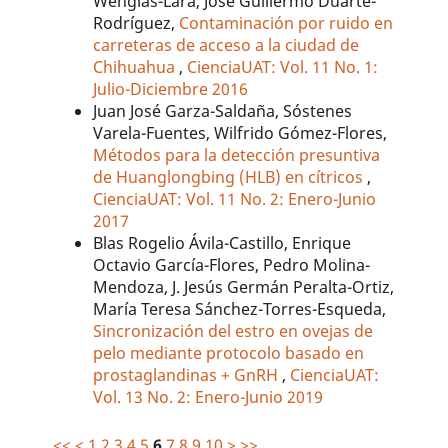
Wenglas-Lara, Jose Guillermo Duarte-
Rodríguez,
Contaminación por ruido en
carreteras de acceso a la ciudad de
Chihuahua
,
CienciaUAT: Vol. 11 No. 1:
Julio-Diciembre 2016
Juan José Garza-Saldaña, Sóstenes
Varela-Fuentes, Wilfrido Gómez-Flores,
Métodos para la detección presuntiva
de Huanglongbing (HLB) en cítricos
,
CienciaUAT: Vol. 11 No. 2: Enero-Junio
2017
Blas Rogelio Ávila-Castillo, Enrique
Octavio García-Flores, Pedro Molina-
Mendoza, J. Jesús Germán Peralta-Ortiz,
María Teresa Sánchez-Torres-Esqueda,
Sincronización del estro en ovejas de
pelo mediante protocolo basado en
prostaglandinas + GnRH
,
CienciaUAT:
Vol. 13 No. 2: Enero-Junio 2019
<<
<
1
2
3
4
5
6
7
8
9
10
>
>>