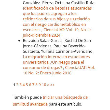
González- Pérez, Octelina Castillo-Ruíz,
Identificación de bebidas azucaradas
que los padres agregan a los
refrigerios de sus hijos y su relación
con el riesgo cardiometabólico en
escolares
,
CienciaUAT: Vol. 19, No. 1:
julio-diciembre 2024
Betzaida Salas-García, Xóchitl De San
Jorge-Cárdenas, Paulina Beverido-
Sustaeta, Yuliana Carmona-Avendaño,
La migración interna en estudiantes
universitarios. ¿Un riesgo para el
consumo de drogas?
,
CienciaUAT: Vol.
10 No. 2: Enero-Junio 2016
1
2
3
4
5
6
7
8
9
10
>
>>
También puede
Iniciar una búsqueda de
similitud avanzada
para este artículo.