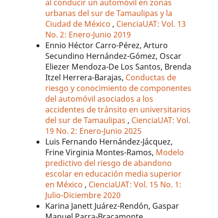
al conducir un automóvil en zonas
urbanas del sur de Tamaulipas y la
Ciudad de México
,
CienciaUAT: Vol. 13
No. 2: Enero-Junio 2019
Ennio Héctor Carro-Pérez, Arturo
Secundino Hernández-Gómez, Oscar
Eliezer Mendoza-De Los Santos, Brenda
Itzel Herrera-Barajas,
Conductas de
riesgo y conocimiento de componentes
del automóvil asociados a los
accidentes de tránsito en universitarios
del sur de Tamaulipas
,
CienciaUAT: Vol.
19 No. 2: Enero-Junio 2025
Luis Fernando Hernández-Jácquez,
Frine Virginia Montes-Ramos,
Modelo
predictivo del riesgo de abandono
escolar en educación media superior
en México
,
CienciaUAT: Vol. 15 No. 1:
Julio-Diciembre 2020
Karina Janett Juárez-Rendón, Gaspar
Manuel Parra-Bracamonte,