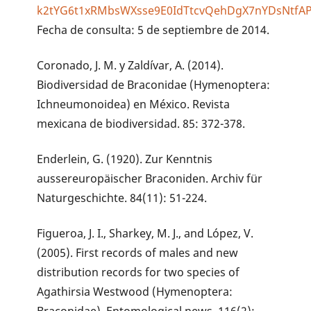
k2tYG6t1xRMbsWXsse9E0IdTtcvQehDgX7nYDsNtfAP4
Fecha de consulta: 5 de septiembre de 2014.
Coronado, J. M. y Zaldívar, A. (2014).
Biodiversidad de Braconidae (Hymenoptera:
Ichneumonoidea) en México. Revista
mexicana de biodiversidad. 85: 372-378.
Enderlein, G. (1920). Zur Kenntnis
aussereuropäischer Braconiden. Archiv für
Naturgeschichte. 84(11): 51-224.
Figueroa, J. I., Sharkey, M. J., and López, V.
(2005). First records of males and new
distribution records for two species of
Agathirsia Westwood (Hymenoptera: