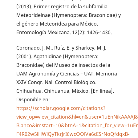
(2013). Primer registro de la subfamilia
Meteorideinae (Hymenoptera: Braconidae) y
el género Meteoridea para México.
Entomología Mexicana. 12(2): 1426-1430.
Coronado, J. M., Ruíz, E. y Sharkey, M. J.
(2001). Agathidinae (Hymenoptera:
Braconidae) del Museo de insectos de la
UAM Agronomía y Ciencias – UAT. Memoria
XXIV Congr. Nal. Control Biológico.
Chihuahua, Chihuahua, México. [En línea].
Disponible en:
https://scholar.google.com/citations?
view_op=view_citation&hl=en&user=1uEnNikAAAA
Blanco&imstart=10&btnA=1&citation_for_view=1u
F4R02w5lHWlQyTkrJrI6wcOOlVa6dISrNoQfdqxB-