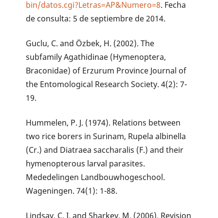
bin/datos.cgi?Letras=AP&Numero=8
. Fecha
de consulta: 5 de septiembre de 2014.
Guclu, C. and Özbek, H. (2002). The
subfamily Agathidinae (Hymenoptera,
Braconidae) of Erzurum Province Journal of
the Entomological Research Society. 4(2): 7-
19.
Hummelen, P. J. (1974). Relations between
two rice borers in Surinam, Rupela albinella
(Cr.) and Diatraea saccharalis (F.) and their
hymenopterous larval parasites.
Mededelingen Landbouwhogeschool.
Wageningen. 74(1): 1-88.
Lindsay, C. I. and Sharkey, M. (2006). Revision