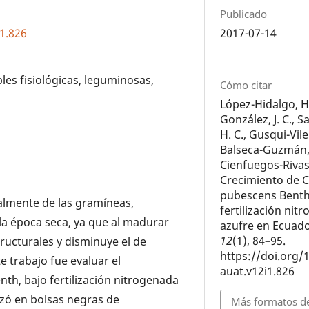
Publicado
i1.826
2017-07-14
les fisiológicas, leguminosas,
Cómo citar
López-Hidalgo, H.
González, J. C.,
H. C., Gusqui-Vile
Balseca-Guzmán, 
Cienfuegos-Rivas,
Crecimiento de 
pubescens Benth
ipalmente de las gramíneas,
fertilización ni
la época seca, ya que al madurar
azufre en Ecuad
12
(1), 84–95.
ructurales y disminuye el de
https://doi.org/
te trabajo fue evaluar el
auat.v12i1.826
nth, bajo fertilización nitrogenada
izó en bolsas negras de
Más formatos de