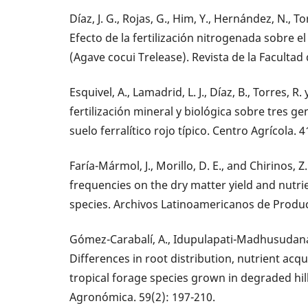
Díaz, J. G., Rojas, G., Him, Y., Hernández, N., T
Efecto de la fertilización nitrogenada sobre e
(Agave cocui Trelease). Revista de la Facultad
Esquivel, A., Lamadrid, L. J., Díaz, B., Torres, R.
fertilización mineral y biológica sobre tres g
suelo ferralítico rojo típico. Centro Agrícola. 4
Faría-Mármol, J., Morillo, D. E., and Chirinos, Z
frequencies on the dry matter yield and nutr
species. Archivos Latinoamericanos de Produc
Gómez-Carabalí, A., Idupulapati-Madhusudana, 
Differences in root distribution, nutrient acqu
tropical forage species grown in degraded hill
Agronómica. 59(2): 197-210.