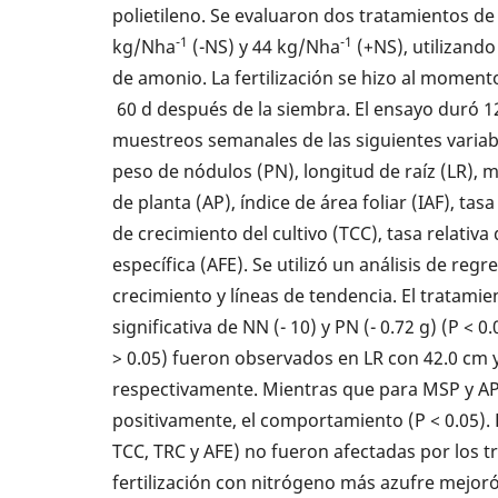
polietileno. Se evaluaron dos tratamientos de 
-1
-1
kg/Nha
(-NS) y 44 kg/Nha
(+NS), utilizand
de amonio. La fertilización se hizo al moment
60 d después de la siembra. El ensayo duró 
muestreos semanales de las siguientes variab
peso de nódulos (PN), longitud de raíz (LR), m
de planta (AP), índice de área foliar (IAF), ta
de crecimiento del cultivo (TCC), tasa relativa
específica (AFE). Se utilizó un
análisis de regr
crecimiento y líneas de tendencia. El tratami
significativa de NN (- 10) y PN (- 0.72 g) (P < 0.
> 0.05) fueron
observados en LR con 42.0 cm y
respectivamente. Mientras que
para MSP y AP
positivamente, el comportamiento (P < 0.05). El
TCC, TRC y AFE) no fueron afectadas por los tr
fertilización con nitrógeno más azufre mejoró