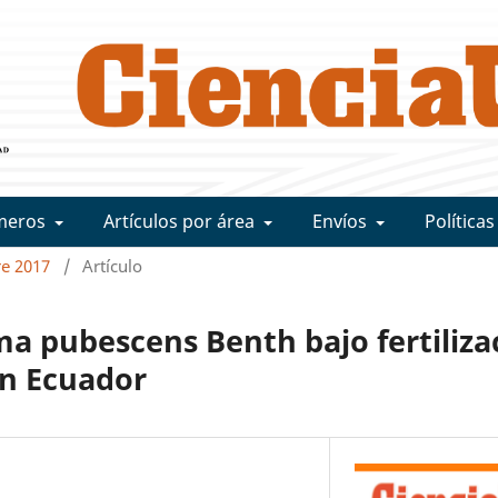
meros
Artículos por área
Envíos
Políticas
re 2017
/
Artículo
a pubescens Benth bajo fertiliza
en Ecuador