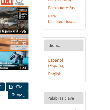
Para autores/as
Para
bibliotecarios/as
Idioma
Español
(España)
English
F
HTML
XML
Palabras clave