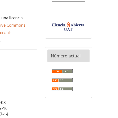
 una licencia
tive Commons
rcial-
0
.
Número actual
-03
2-16
07-14