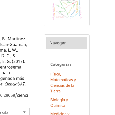
insatisfacción corporal
dianas moleculares
estudiantes universitarios
virus de humanos
hñähñu
empoasca spp
méxico
actividad antioxidante
g-cuádruples
red neuronal
perú
depresión
jugo de granada
estrés térmico
salud mental
diferencias de sexo
español
genomas
antivirales
 B., Martínez-
Navegar
 Salcán-Guamán,
ma, L. W.,
D. G., &
 E. G. (2017).
Categorías
Centrosema
 bajo
Física,
trogenada más
Matemáticas y
or.
CienciaUAT
,
Ciencias de la
Tierra
10.29059/cienci
Biología y
Química
 cita
Medicina y