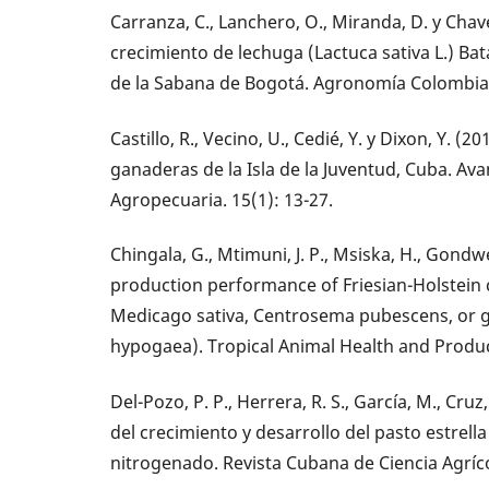
Carranza, C., Lanchero, O., Miranda, D. y Chaves
crecimiento de lechuga (Lactuca sativa L.) Bat
de la Sabana de Bogotá. Agronomía Colombian
Castillo, R., Vecino, U., Cedié, Y. y Dixon, Y. 
ganaderas de la Isla de la Juventud, Cuba. Av
Agropecuaria. 15(1): 13-27.
Chingala, G., Mtimuni, J. P., Msiska, H., Gondwe
production performance of Friesian-Holstein 
Medicago sativa, Centrosema pubescens, or 
hypogaea). Tropical Animal Health and Produc
Del-Pozo, P. P., Herrera, R. S., García, M., Cruz
del crecimiento y desarrollo del pasto estrella 
nitrogenado. Revista Cubana de Ciencia Agrícol