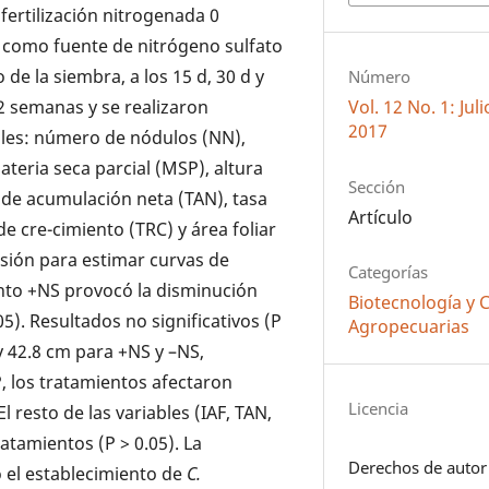
fertilización nitrogenada 0
o como fuente de nitrógeno sulfato
o
de la siembra, a los 15 d, 30 d y
Número
Vol. 12 No. 1: Ju
12 semanas y se
realizaron
2017
les:
número de nódulos (NN),
ateria seca parcial (MSP), altura
Sección
sa de acumulación neta (TAN), tasa
Artículo
 de cre-cimiento (TRC) y área foliar
esión para estimar curvas de
Categorías
ento +NS provocó la disminución
Biotecnología y 
05).
Resultados no significativos (P
Agropecuarias
 42.8 cm para +NS y –NS,
, los tratamientos afectaron
Licencia
 resto de las variables (IAF, TAN,
atamientos (P > 0.05). La
Derechos de autor
 el establecimiento
de
C.