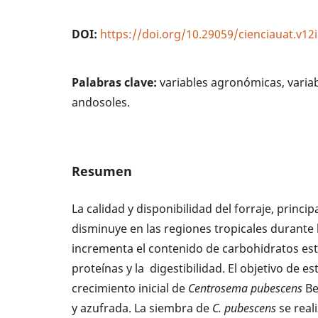
DOI:
https://doi.org/10.29059/cienciauat.v12
Palabras clave:
variables agronómicas, variab
andosoles.
Resumen
La calidad y disponibilidad del forraje, princ
disminuye en las regiones tropicales durante 
incrementa el contenido de carbohidratos est
proteínas y la digestibilidad. El objetivo de es
crecimiento inicial de
Centrose
ma pubescens
Be
y azufrada. La siembra de
C. pu
bes
cens
se real