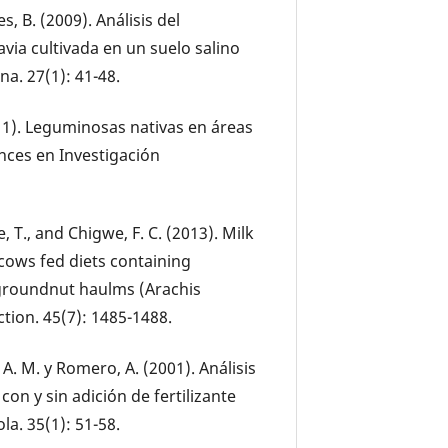
, B. (2009). Análisis del
avia cultivada en un suelo salino
a. 27(1): 41-48.
(2011). Leguminosas nativas en áreas
ances en Investigación
, T., and Chigwe, F. C. (2013). Milk
cows fed diets containing
groundnut haulms (Arachis
tion. 45(7): 1485-1488.
, A. M. y Romero, A. (2001). Análisis
con y sin adición de fertilizante
a. 35(1): 51-58.