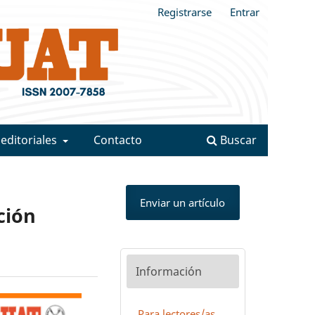
Registrarse
Entrar
 editoriales
Contacto
Buscar
Enviar un artículo
ción
Información
Para lectores/as