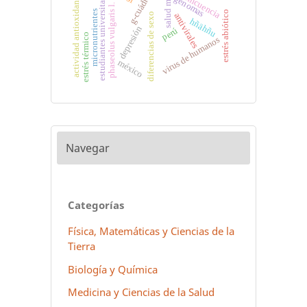
g-cuádruples
salud mental
estudiantes universitarios
delincuencia
actividad antioxidante
genomas
phaseolus vulgaris l.
micronutrientes
estrés abiótico
antivirales
diferencias de sexo
hñähñu
depresión
perú
estrés térmico
virus de humanos
méxico
Navegar
Categorías
Física, Matemáticas y Ciencias de la
Tierra
Biología y Química
Medicina y Ciencias de la Salud