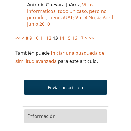
Antonio Guevara-Juárez,
Virus
informáticos, todo un caso, pero no
perdido
,
CienciaUAT: Vol. 4 No. 4: Abril-
Junio 2010
<<
<
8
9
10
11
12
13
14
15
16
17
>
>>
También puede
Iniciar una búsqueda de
similitud avanzada
para este artículo.
Enviar un artículo
Información