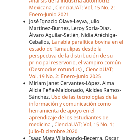
Análisis de la industria automotriz
Mexicana
,
CienciaUAT: Vol. 15 No. 2:
Enero-Junio 2021
José Ignacio Olave-Leyva, Julio
Martinez-Burnes, Leroy Soria-Díaz,
Álvaro Aguilar-Setién, Nidia Aréchiga-
Ceballos,
La rabia paralítica bovina en el
estado de Tamaulipas desde la
perspectiva de la distribución de su
principal reservorio, el vampiro común
(Desmodus rotundus)
,
CienciaUAT:
Vol. 19 No. 2: Enero-Junio 2025
Miriam Janet Cervantes-López, Alma
Alicia Peña-Maldonado, Alcides Ramos-
Sánchez,
Uso de las tecnologías de la
información y comunicación como
herramienta de apoyo en el
aprendizaje de los estudiantes de
medicina
,
CienciaUAT: Vol. 15 No. 1:
Julio-Diciembre 2020
Isaac Mata Villalpando-Becerra, Oscar