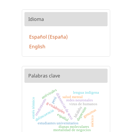
Idioma
Español (España)
English
Palabras clave
antivirales
lengua indígena
diferencias de sexo
salud mental
perú
estrés térmico
rendimiento
redes neuronales
g-cuádruples
virus de humanos
hñähñu
depresión
genomas
delincuencia
español
méxico
estudiantes universitarios
dianas moleculares
mortalidad de negocios