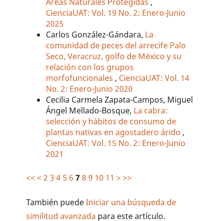
Áreas Naturales Protegidas
,
CienciaUAT: Vol. 19 No. 2: Enero-Junio
2025
Carlos González-Gándara,
La
comunidad de peces del arrecife Palo
Seco, Veracruz, golfo de México y su
relación con los grupos
morfofuncionales
,
CienciaUAT: Vol. 14
No. 2: Enero-Junio 2020
Cecilia Carmela Zapata-Campos, Miguel
Ángel Mellado-Bosque,
La cabra:
selección y hábitos de consumo de
plantas nativas en agostadero árido
,
CienciaUAT: Vol. 15 No. 2: Enero-Junio
2021
<<
<
2
3
4
5
6
7
8
9
10
11
>
>>
También puede
Iniciar una búsqueda de
similitud avanzada
para este artículo.