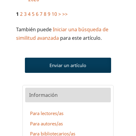
1
2
3
4
5
6
7
8
9
10
>
>>
También puede
Iniciar una búsqueda de
similitud avanzada
para este artículo.
Enviar un artículo
Información
Para lectores/as
Para autores/as
Para bibliotecarios/as