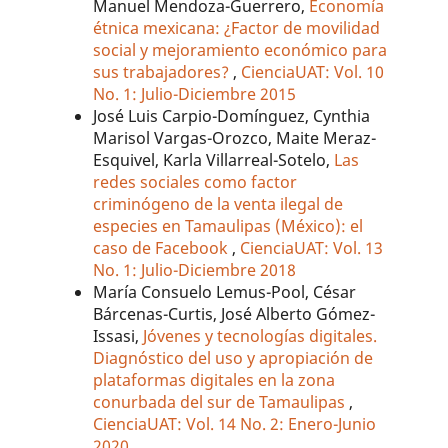
Manuel Mendoza-Guerrero,
Economía
étnica mexicana: ¿Factor de movilidad
social y mejoramiento económico para
sus trabajadores?
,
CienciaUAT: Vol. 10
No. 1: Julio-Diciembre 2015
José Luis Carpio-Domínguez, Cynthia
Marisol Vargas-Orozco, Maite Meraz-
Esquivel, Karla Villarreal-Sotelo,
Las
redes sociales como factor
criminógeno de la venta ilegal de
especies en Tamaulipas (México): el
caso de Facebook
,
CienciaUAT: Vol. 13
No. 1: Julio-Diciembre 2018
María Consuelo Lemus-Pool, César
Bárcenas-Curtis, José Alberto Gómez-
Issasi,
Jóvenes y tecnologías digitales.
Diagnóstico del uso y apropiación de
plataformas digitales en la zona
conurbada del sur de Tamaulipas
,
CienciaUAT: Vol. 14 No. 2: Enero-Junio
2020