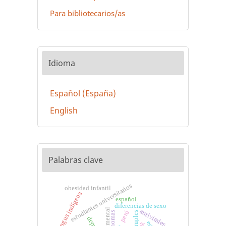
Para bibliotecarios/as
Idioma
Español (España)
English
Palabras clave
estudiantes universitarios
obesidad infantil
lengua indígena
español
diferencias de sexo
salud mental
antivirales
perú
genomas