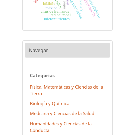
g-cuádruples
depresión
estrés abiótico
delincuencia
optimización
hñähñu
méxico
virus de humanos
red neuronal
micronutrientes
Navegar
Categorías
Física, Matemáticas y Ciencias de la
Tierra
Biología y Química
Medicina y Ciencias de la Salud
Humanidades y Ciencias de la
Conducta