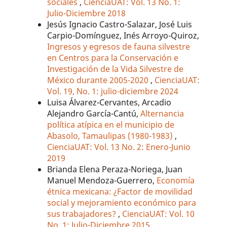
sociales
,
CienciaUAT: Vol. 13 No. 1:
Julio-Diciembre 2018
Jesús Ignacio Castro-Salazar, José Luis
Carpio-Domínguez, Inés Arroyo-Quiroz,
Ingresos y egresos de fauna silvestre
en Centros para la Conservación e
Investigación de la Vida Silvestre de
México durante 2005-2020
,
CienciaUAT:
Vol. 19, No. 1: julio-diciembre 2024
Luisa Álvarez-Cervantes, Arcadio
Alejandro García-Cantú,
Alternancia
política atípica en el municipio de
Abasolo, Tamaulipas (1980-1983)
,
CienciaUAT: Vol. 13 No. 2: Enero-Junio
2019
Brianda Elena Peraza-Noriega, Juan
Manuel Mendoza-Guerrero,
Economía
étnica mexicana: ¿Factor de movilidad
social y mejoramiento económico para
sus trabajadores?
,
CienciaUAT: Vol. 10
No. 1: Julio-Diciembre 2015