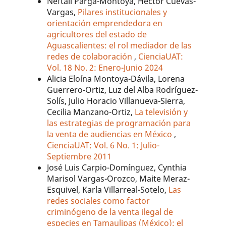
Neftali Parga-Montoya, Héctor Cuevas-
Vargas,
Pilares institucionales y
orientación emprendedora en
agricultores del estado de
Aguascalientes: el rol mediador de las
redes de colaboración
,
CienciaUAT:
Vol. 18 No. 2: Enero-Junio 2024
Alicia Eloína Montoya-Dávila, Lorena
Guerrero-Ortiz, Luz del Alba Rodríguez-
Solís, Julio Horacio Villanueva-Sierra,
Cecilia Manzano-Ortiz,
La televisión y
las estrategias de programación para
la venta de audiencias en México
,
CienciaUAT: Vol. 6 No. 1: Julio-
Septiembre 2011
José Luis Carpio-Domínguez, Cynthia
Marisol Vargas-Orozco, Maite Meraz-
Esquivel, Karla Villarreal-Sotelo,
Las
redes sociales como factor
criminógeno de la venta ilegal de
especies en Tamaulipas (México): el