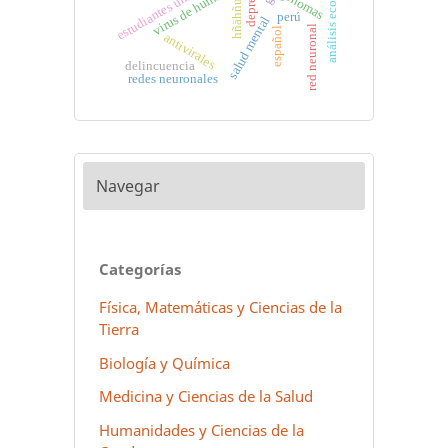
análisis econométrico
estudiantes universitarios
depresión
virus de humanos
genomas
hñähñu
perú
salud mental
red neuronal
español
antivirales
delincuencia
redes neuronales
Navegar
Categorías
Física, Matemáticas y Ciencias de la
Tierra
Biología y Química
Medicina y Ciencias de la Salud
Humanidades y Ciencias de la