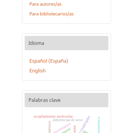
Para autores/as
Para bibliotecarios/as
Idioma
Español (España)
English
Palabras clave
acoplamiento molecular
g-cuádruples
diferencias de sexo
méxico