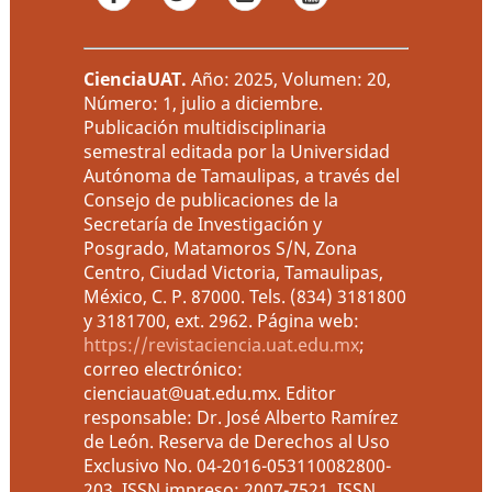
CienciaUAT
.
Año: 2025, Volumen: 20,
Número: 1, julio a diciembre.
Publicación multidisciplinaria
semestral editada por la Universidad
Autónoma de Tamaulipas, a través del
Consejo de publicaciones de la
Secretaría de Investigación y
Posgrado, Matamoros S/N, Zona
Centro, Ciudad Victoria, Tamaulipas,
México, C. P. 87000. Tels. (834) 3181800
y 3181700, ext. 2962. Página web:
https://revistaciencia.uat.edu.mx
;
correo electrónico:
cienciauat@uat.edu.mx. Editor
responsable: Dr. José Alberto Ramírez
de León. Reserva de Derechos al Uso
Exclusivo No. 04-2016-053110082800-
203, ISSN impreso: 2007-7521, ISSN